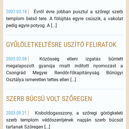
2007.03.18
Évről évre jobban pusztul a szőregi szerb
templom belső tere. A fölújítás egyre csúszik, a vakolat
pedig egyre potyog. A [...]
GYŰLÖLETKELTÉSRE USZÍTÓ FELIRATOK
2005.02.08
Közösség elleni izgatás bűntett
megalapozott gyanúja miatt indított nyomozást a
Csongrád Megyei Rendőr-főkapitányság Bűnügyi
Osztálya ismeretlen tettes ellen [...]
SZERB BÚCSÚ VOLT SZŐREGEN
2003.09.21
Kisboldogasszony, a szőregi görögkeleti
szerb templom védőszentjének napján szerb búcsút
tartanak Szőregen [...]