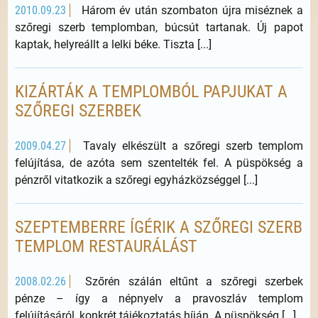
2010.09.23
Három év után szombaton újra miséznek a
szőregi szerb templomban, búcsút tartanak. Új papot
kaptak, helyreállt a lelki béke. Tiszta [...]
KIZÁRTÁK A TEMPLOMBÓL PAPJUKAT A
SZŐREGI SZERBEK
2009.04.27
Tavaly elkészült a szőregi szerb templom
felújítása, de azóta sem szentelték fel. A püspökség a
pénzről vitatkozik a szőregi egyházközséggel [...]
SZEPTEMBERRE ÍGÉRIK A SZŐREGI SZERB
TEMPLOM RESTAURÁLÁST
2008.02.26
Szőrén szálán eltűnt a szőregi szerbek
pénze – így a népnyelv a pravoszláv templom
felújításáról, konkrét tájékoztatás híján. A püspökség [...]