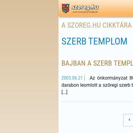
A SZOREG.HU CIKKTÁRA
SZERB TEMPLOM
BAJBAN A SZERB TEMP
2003.06.21
Az önkormányzat 800
darabon leomlott a szőregi szerb 
[...]