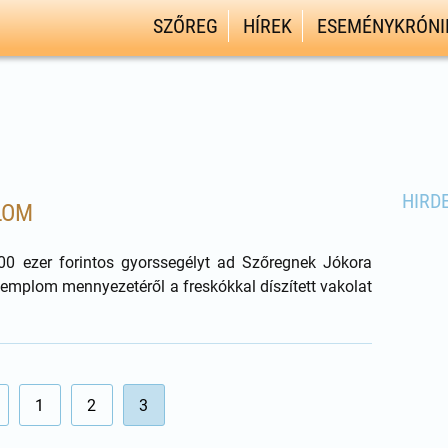
SZŐREG
HÍREK
ESEMÉNYKRÓNI
HIRD
LOM
 ezer forintos gyorssegélyt ad Szőregnek Jókora
templom mennyezetéről a freskókkal díszített vakolat
1
2
3