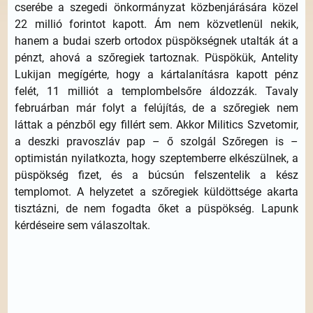
cserébe a szegedi önkormányzat közbenjárására közel
22 millió forintot kapott. Ám nem közvetlenül nekik,
hanem a budai szerb ortodox püspökségnek utalták át a
pénzt, ahová a szőregiek tartoznak. Püspökük, Antelity
Lukijan megígérte, hogy a kártalanításra kapott pénz
felét, 11 milliót a templombelsőre áldozzák. Tavaly
februárban már folyt a felújítás, de a szőregiek nem
láttak a pénzből egy fillért sem. Akkor Militics Szvetomir,
a deszki pravoszláv pap – ő szolgál Szőregen is –
optimistán nyilatkozta, hogy szeptemberre elkészülnek, a
püspökség fizet, és a búcsún felszentelik a kész
templomot. A helyzetet a szőregiek küldöttsége akarta
tisztázni, de nem fogadta őket a püspökség. Lapunk
kérdéseire sem válaszoltak.