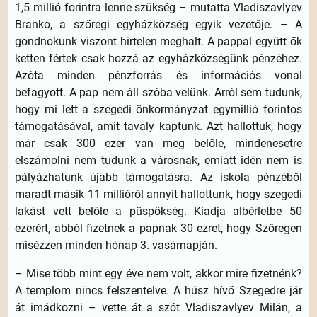
1,5 millió forintra lenne szükség – mutatta Vladiszavlyev
Branko, a szőregi egyházközség egyik vezetője. – A
gondnokunk viszont hirtelen meghalt. A pappal együtt ők
ketten fértek csak hozzá az egyházközségünk pénzéhez.
Azóta minden pénzforrás és információs vonal
befagyott. A pap nem áll szóba velünk. Arról sem tudunk,
hogy mi lett a szegedi önkormányzat egymillió forintos
támogatásával, amit tavaly kaptunk. Azt hallottuk, hogy
már csak 300 ezer van meg belőle, mindenesetre
elszámolni nem tudunk a városnak, emiatt idén nem is
pályázhatunk újabb támogatásra. Az iskola pénzéből
maradt másik 11 millióról annyit hallottunk, hogy szegedi
lakást vett belőle a püspökség. Kiadja albérletbe 50
ezerért, abból fizetnek a papnak 30 ezret, hogy Szőregen
misézzen minden hónap 3. vasárnapján.
– Mise több mint egy éve nem volt, akkor mire fizetnénk?
A templom nincs felszentelve. A húsz hívő Szegedre jár
át imádkozni – vette át a szót Vladiszavlyev Milán, a