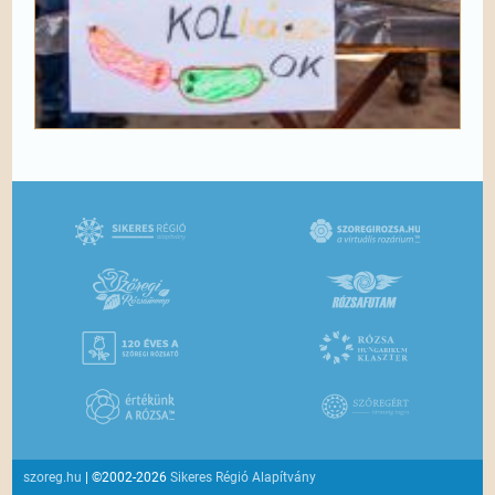
szoreg.hu
| ©2002-2026
Sikeres Régió Alapítvány