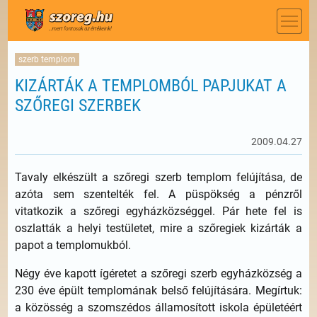
szerb templom
KIZÁRTÁK A TEMPLOMBÓL PAPJUKAT A
SZŐREGI SZERBEK
2009.04.27
Tavaly elkészült a szőregi szerb templom felújítása, de
azóta sem szentelték fel. A püspökség a pénzről
vitatkozik a szőregi egyházközséggel. Pár hete fel is
oszlatták a helyi testületet, mire a szőregiek kizárták a
papot a templomukból.
Négy éve kapott ígéretet a szőregi szerb egyházközség a
230 éve épült templomának belső felújítására. Megírtuk:
a közösség a szomszédos államosított iskola épületéért