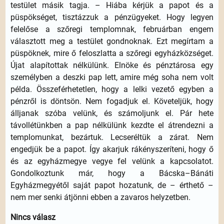
testület másik tagja. – Hiába kérjük a papot és a
püspökséget, tisztázzuk a pénzügyeket. Hogy legyen
felelőse a szőregi templomnak, februárban engem
választott meg a testület gondnoknak. Ezt megírtam a
püspöknek, mire ő feloszlatta a szőregi egyházközséget.
Újat alapítottak nélkülünk. Elnöke és pénztárosa egy
személyben a deszki pap lett, amire még soha nem volt
példa. Összeférhetetlen, hogy a lelki vezető egyben a
pénzről is döntsön. Nem fogadjuk el. Követeljük, hogy
álljanak szóba velünk, és számoljunk el. Pár hete
távollétünkben a pap nélkülünk kezdte el átrendezni a
templomunkat, bezártuk. Lecseréltük a zárat. Nem
engedjük be a papot. Így akarjuk rákényszeríteni, hogy ő
és az egyházmegye vegye fel velünk a kapcsolatot.
Gondolkoztunk már, hogy a Bácska–Bánáti
Egyházmegyétől saját papot hozatunk, de – érthető –
nem mer senki átjönni ebben a zavaros helyzetben.
Nincs válasz