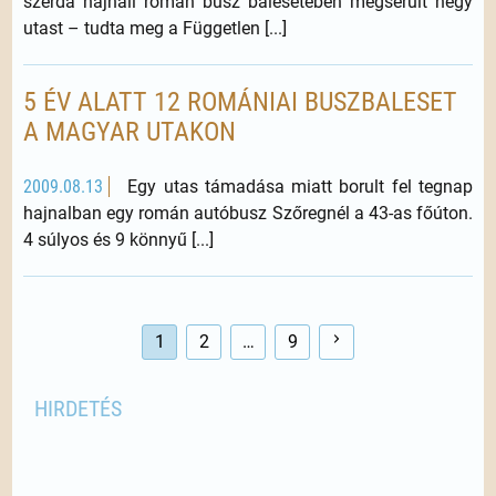
szerda hajnali román busz balesetében megsérült négy
utast – tudta meg a Független [...]
5 ÉV ALATT 12 ROMÁNIAI BUSZBALESET
A MAGYAR UTAKON
2009.08.13
Egy utas támadása miatt borult fel tegnap
hajnalban egy román autóbusz Szőregnél a 43-as főúton.
4 súlyos és 9 könnyű [...]
1
2
…
9
HIRDETÉS