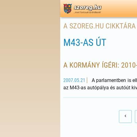
A SZOREG.HU CIKKTÁRA
M43-AS ÚT
A KORMÁNY ÍGÉRI: 2010
2007.05.21
A parlamentben is el
az M43-as autópálya és autóút kivi