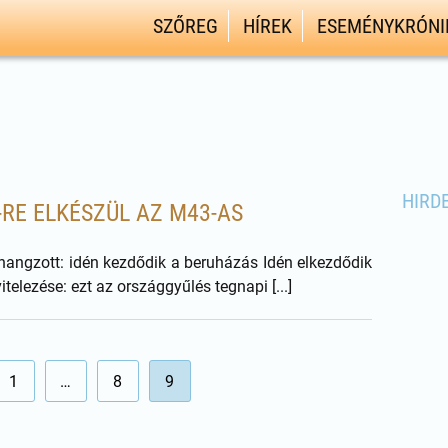
SZŐREG
HÍREK
ESEMÉNYKRÓNI
HIRD
-RE ELKÉSZÜL AZ M43-AS
hangzott: idén kezdődik a beruházás Idén elkezdődik
telezése: ezt az országgyűlés tegnapi [...]
1
…
8
9