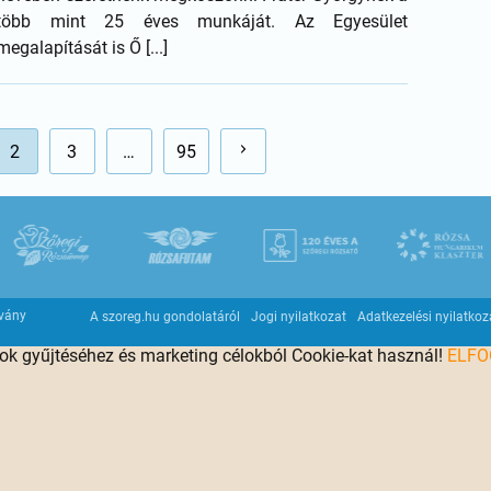
több mint 25 éves munkáját. Az Egyesület
megalapítását is Ő [...]
2
3
…
95
tvány
A szoreg.hu gondolatáról
Jogi nyilatkozat
Adatkezelési nyilatkoz
tok gyűjtéséhez és marketing célokból Cookie-kat használ!
ELF