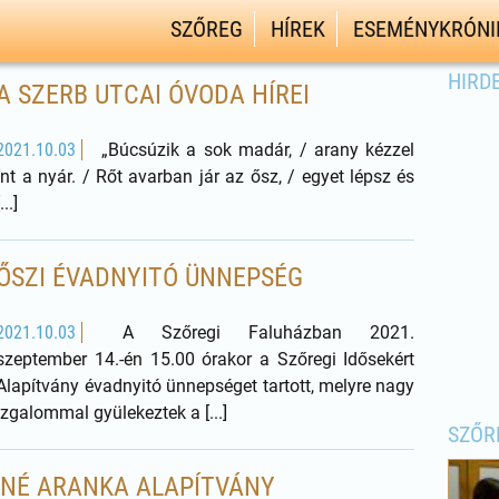
SZŐREG
HÍREK
ESEMÉNYKRÓNI
HIRD
A SZERB UTCAI ÓVODA HÍREI
2021.10.03
„Búcsúzik a sok madár, / arany kézzel
int a nyár. / Rőt avarban jár az ősz, / egyet lépsz és
[...]
ŐSZI ÉVADNYITÓ ÜNNEPSÉG
2021.10.03
A Szőregi Faluházban 2021.
szeptember 14.-én 15.00 órakor a Szőregi Idősekért
Alapítvány évadnyitó ünnepséget tartott, melyre nagy
izgalommal gyülekeztek a [...]
SZŐR
RNÉ ARANKA ALAPÍTVÁNY