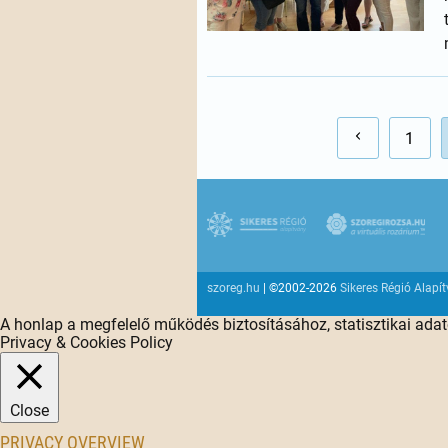
1
szoreg.hu
| ©2002-2026
Sikeres Régió Alapí
A honlap a megfelelő működés biztosításához, statisztikai ada
Privacy & Cookies Policy
Close
PRIVACY OVERVIEW