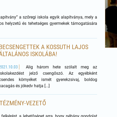
apítvány” a szőregi iskola egyik alapítványa, mely a
yos helyzetű és tehetséges gyermekek támogatására
BECSENGETTEK A KOSSUTH LAJOS
ÁLTALÁNOS ISKOLÁBA!
2021.10.03
Alig három hete szólalt meg az
iskolakezdést jelző csengőszó. Az egyébként
csendes környéket ismét gyerekzsivaj, boldog
kacagás és jókedv hatja [...]
NTÉZMÉNY-VEZETŐ
lkérést, a lehetőséget arra, hogy néhány gondolat