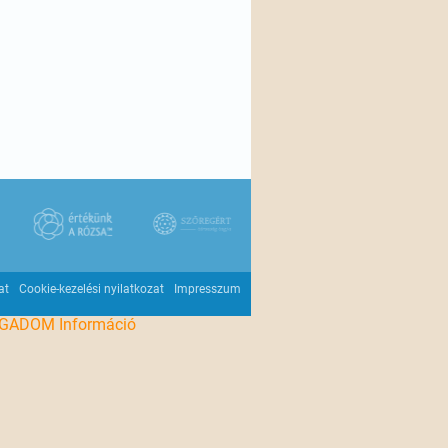
at
Cookie-kezelési nyilatkozat
Impresszum
OGADOM
Információ