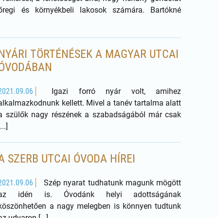
regi és környékbeli lakosok számára. Bartókné
NYÁRI TÖRTÉNÉSEK A MAGYAR UTCAI
ÓVODÁBAN
2021.09.06
Igazi forró nyár volt, amihez
alkalmazkodnunk kellett. Mivel a tanév tartalma alatt
a szülők nagy részének a szabadságából már csak
[...]
A SZERB UTCAI ÓVODA HÍREI
2021.09.06
Szép nyarat tudhatunk magunk mögött
az idén is. Óvodánk helyi adottságának
köszönhetően a nagy melegben is könnyen tudtunk
az udvaron [...]