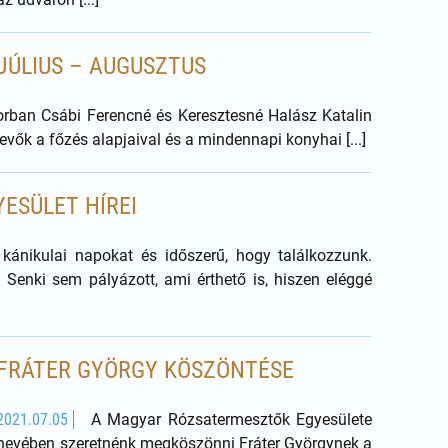
JÚLIUS – AUGUSZTUS
rban Csábi Ferencné és Keresztesné Halász Katalin
vők a főzés alapjaival és a mindennapi konyhai [...]
ESÜLET HÍREI
kánikulai napokat és időszerű, hogy találkozzunk.
 Senki sem pályázott, ami érthető is, hiszen eléggé
FRÁTER GYÖRGY KÖSZÖNTÉSE
2021.07.05
A Magyar Rózsatermesztők Egyesülete
nevében szeretnénk megköszönni Fráter Györgynek a