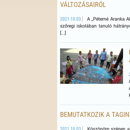
VÁLTOZÁSAIRÓL
2021.10.03
A „Péterné Aranka Al
szőregi iskolában tanuló hátrán
[...]
BEMUTATKOZIK A TAGI
2021.10.03
Köszönöm szépen a fe