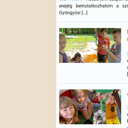
erejéig bemutatkozhatom a sző
Gyöngyösi [...]