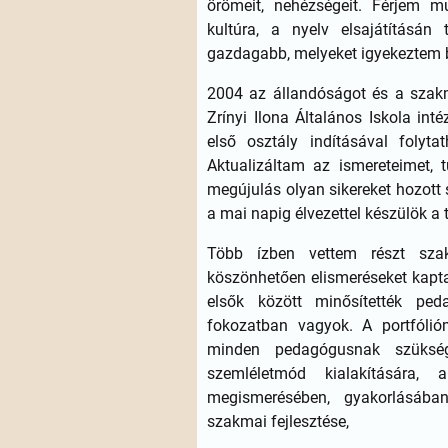
örömeit, nehézségeit. Férjem m
kultúra, a nyelv elsajátításán
gazdagabb, melyeket igyekeztem 
2004 az állandóságot és a szak
Zrínyi Ilona Általános Iskola in
első osztály indításával foly
Aktualizáltam az ismereteimet, 
megújulás olyan sikereket hozott
a mai napig élvezettel készülök a 
Több ízben vettem részt szak
köszönhetően elismeréseket kapta
elsők között minősítették ped
fokozatban vagyok. A portfólió
minden pedagógusnak szükség
szemléletmód kialakítására,
megismerésében, gyakorlásába
szakmai fejlesztése,