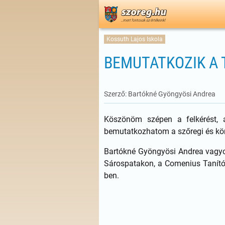
Kossuth Lajos Iskola
BEMUTATKOZIK A
Szerző: Bartókné Gyöngyösi Andrea
Köszönöm szépen a felkérést, a
bemutatkozhatom a szőregi és kö
Bartókné Gyöngyösi Andrea vagyo
Sárospatakon, a Comenius Tanító
ben.