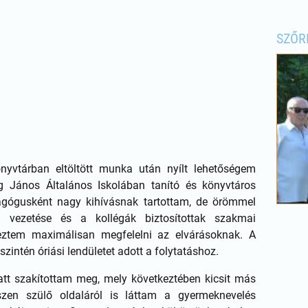
SZŐR
yvtárban eltöltött munka után nyílt lehetőségem
g János Általános Iskolában tanító és könyvtáros
agógusként nagy kihívásnak tartottam, de örömmel
la vezetése és a kollégák biztosítottak szakmai
eztem maximálisan megfelelni az elvárásoknak. A
szintén óriási lendületet adott a folytatáshoz.
t szakítottam meg, mely következtében kicsit más
szen szülő oldaláról is láttam a gyermeknevelés