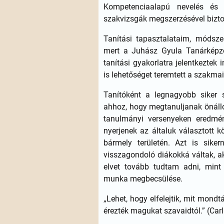
Kompetenciaalapú nevelés és 
szakvizsgák megszerzésével bizto
Tanítási tapasztalataim, módsze
mert a Juhász Gyula Tanárképző 
tanítási gyakorlatra jelentkeztek
is lehetőséget teremtett a szakma
Tanítóként a legnagyobb siker 
ahhoz, hogy megtanuljanak önállóa
tanulmányi versenyeken eredmé
nyerjenek az általuk választott 
bármely területén. Azt is siker
visszagondoló diákokká váltak, a
elvet tovább tudtam adni, mint a
munka megbecsülése.
„Lehet, hogy elfelejtik, mit mondt
érezték magukat szavaidtól.” (Car