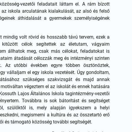
özösség-vezetői feladatait láttam el. A rám bízott
 az iskola arculatának kialakulását, az alsó és felső
égeinek áthidalását a gyermekek személyiségének
t mindig volt rövid és hosszabb távú tervem, ezek a
 kitűzött célok segítettek az életutam, vágyaim
m állhatok meg, csak más célokat, feladatokat is
alataim átadását célozzák meg és intézményi szinten
ak. Az utóbbi években egyre többen ösztönöztek,
gy vállaljam el egy iskola vezetését. Úgy gondoltam,
látásához szükséges szakvizsgát és majd annak
 motiváltan végeztem el az iskolát és ennek hatására
ossuth Lajos Általános Iskola tagintézmény-vezetői
lnyertem. Továbbra is sok bátorítást és segítséget
, szülőktől is, mely alapján igyekszem a helyi
szkedni, megismerni a kultúra és az összetartó erő
ői és támogató közösség további segítségét.