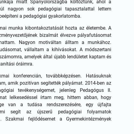
unkája miatt Spanyolországba költöztünk, ahol a
 túl nagyon sok pedagógiai tapasztalattal lettem
beépíteni a pedagógiai gyakorlatomba.
mai munka kibontakoztatását hozta az életembe. A
tézményvezetőjének bizalmát élvezve pályafutásomat
tathattam. Nagyon motiváltan álltam a munkához.
tudásomat, vállaltam a kihívásokat. A módszertani
 számomra, amelyek által újabb lendületet kaptam és
tanítási óráimra.
mai konferencián, továbbképzésen. Hatásuknak
m, amik pozitívan segítették pályámat. 2014-ben az
agógiai tevékenységemet, jelenleg Pedagógus II.
mat lelkesedéssel írtam meg, hittem abban, hogy
e van a tudása rendszerezésére, egy újfajta
 ami segít az újszerű pedagógiai folyamatok
n. Szakmai fejlődésemet a Gyermekintézmények