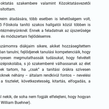
oktatás szakembere valamint Közoktatásvezetői
sítottam.
reim átadására, több esetben is lehetőségem volt,
Főiskola tanító szakos hallgatói közül többen is
 intézményünknél. Ennek a feladatnak az újszerűsége
i és módszertani fejlődésemre.
számomra diákjaim sikere, akiket hozzásegítettem
n tanulni, fejlődjenek tanulási kompetenciáik, hogy
nyesen megmutathassák tudásukat, hogy felvételt
középiskolába, s jó szakemberré válhassanak az élet
nek tartom, ha „csak” a tanítási órákra szívesen
kiknek néhány – általam rendkívül fontos – nevelési
 tisztelet, következetesség, kitartás, elfogadás, a
ál nekik, de soha nem fogják elfelejteni, hogy hogyan
l William Buehner).