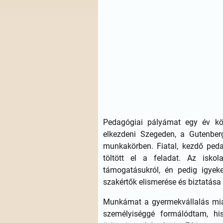
Pedagógiai pályámat egy év kön
elkezdeni Szegeden, a Gutenber
munkakörben. Fiatal, kezdő ped
töltött el a feladat. Az isko
támogatásukról, én pedig igyek
szakértők elismerése és biztatása 
Munkámat a gyermekvállalás miat
személyiséggé formálódtam, hi