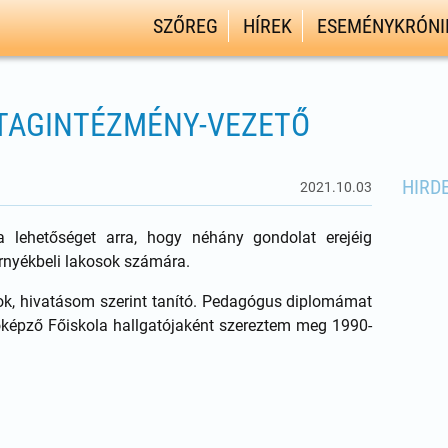
SZŐREG
HÍREK
ESEMÉNYKRÓNI
 TAGINTÉZMÉNY-VEZETŐ
HIRD
2021.10.03
 lehetőséget arra, hogy néhány gondolat erejéig
rnyékbeli lakosok számára.
k, hivatásom szerint tanító. Pedagógus diplomámat
képző Főiskola hallgatójaként szereztem meg 1990-