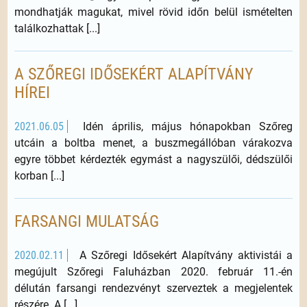
mondhatják magukat, mivel rövid időn belül ismételten
találkozhattak [...]
A SZŐREGI IDŐSEKÉRT ALAPÍTVÁNY
HÍREI
2021.06.05
Idén április, május hónapokban Szőreg
utcáin a boltba menet, a buszmegállóban várakozva
egyre többet kérdezték egymást a nagyszülői, dédszülői
korban [...]
FARSANGI MULATSÁG
2020.02.11
A Szőregi Idősekért Alapítvány aktivistái a
megújult Szőregi Faluházban 2020. február 11.-én
délután farsangi rendezvényt szerveztek a megjelentek
részére. A [...]