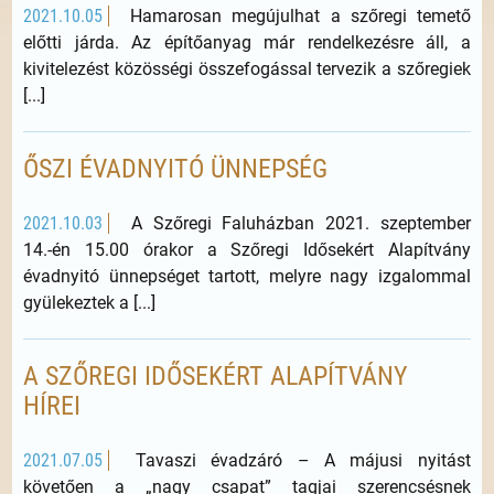
2021.10.05
Hamarosan megújulhat a szőregi temető
előtti járda. Az építőanyag már rendelkezésre áll, a
kivitelezést közösségi összefogással tervezik a szőregiek
[...]
ŐSZI ÉVADNYITÓ ÜNNEPSÉG
2021.10.03
A Szőregi Faluházban 2021. szeptember
14.-én 15.00 órakor a Szőregi Idősekért Alapítvány
évadnyitó ünnepséget tartott, melyre nagy izgalommal
gyülekeztek a [...]
A SZŐREGI IDŐSEKÉRT ALAPÍTVÁNY
HÍREI
2021.07.05
Tavaszi évadzáró – A májusi nyitást
követően a „nagy csapat” tagjai szerencsésnek