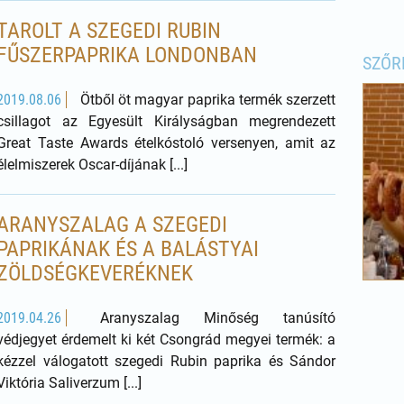
TAROLT A SZEGEDI RUBIN
FŰSZERPAPRIKA LONDONBAN
SZŐR
2019.08.06
Ötből öt magyar paprika termék szerzett
csillagot az Egyesült Királyságban megrendezett
Great Taste Awards ételkóstoló versenyen, amit az
élelmiszerek Oscar-díjának [...]
ARANYSZALAG A SZEGEDI
PAPRIKÁNAK ÉS A BALÁSTYAI
ZÖLDSÉGKEVERÉKNEK
2019.04.26
Aranyszalag Minőség tanúsító
védjegyet érdemelt ki két Csongrád megyei termék: a
kézzel válogatott szegedi Rubin paprika és Sándor
Viktória Saliverzum [...]