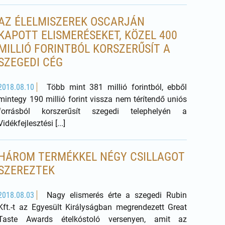
AZ ÉLELMISZEREK OSCARJÁN
KAPOTT ELISMERÉSEKET, KÖZEL 400
MILLIÓ FORINTBÓL KORSZERŰSÍT A
SZEGEDI CÉG
2018.08.10
Több mint 381 millió forintból, ebből
mintegy 190 millió forint vissza nem térítendő uniós
forrásból korszerűsít szegedi telephelyén a
Vidékfejlesztési [...]
HÁROM TERMÉKKEL NÉGY CSILLAGOT
SZEREZTEK
2018.08.03
Nagy elismerés érte a szegedi Rubin
Kft.-t az Egyesült Királyságban megrendezett Great
Taste Awards ételkóstoló versenyen, amit az