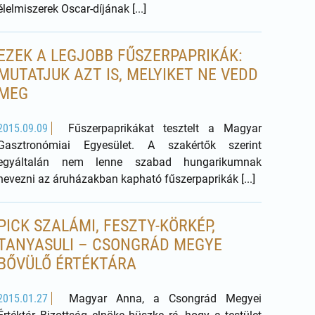
élelmiszerek Oscar-díjának [...]
EZEK A LEGJOBB FŰSZERPAPRIKÁK:
MUTATJUK AZT IS, MELYIKET NE VEDD
MEG
2015.09.09
Fűszerpaprikákat tesztelt a Magyar
Gasztronómiai Egyesület. A szakértők szerint
egyáltalán nem lenne szabad hungarikumnak
nevezni az áruházakban kapható fűszerpaprikák [...]
PICK SZALÁMI, FESZTY-KÖRKÉP,
TANYASULI – CSONGRÁD MEGYE
BŐVÜLŐ ÉRTÉKTÁRA
2015.01.27
Magyar Anna, a Csongrád Megyei