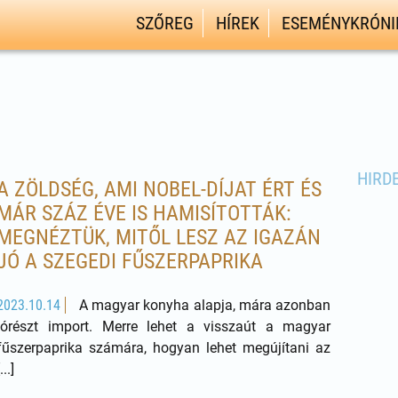
SZŐREG
HÍREK
ESEMÉNYKRÓNI
HIRD
A ZÖLDSÉG, AMI NOBEL-DÍJAT ÉRT ÉS
MÁR SZÁZ ÉVE IS HAMISÍTOTTÁK:
MEGNÉZTÜK, MITŐL LESZ AZ IGAZÁN
JÓ A SZEGEDI FŰSZERPAPRIKA
2023.10.14
A magyar konyha alapja, mára azonban
jórészt import. Merre lehet a visszaút a magyar
fűszerpaprika számára, hogyan lehet megújítani az
[...]