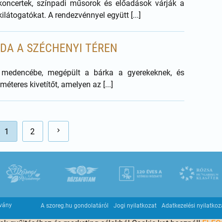
koncertek, színpadi műsorok és előadások várják a
kilátogatókat. A rendezvénnyel együtt [...]
ÓDA A SZÉCHENYI TÉREN
 medencébe, megépült a bárka a gyerekeknek, és
méteres kivetítőt, amelyen az [...]
1
2
tvány
A szoreg.hu gondolatáról
Jogi nyilatkozat
Adatkezelési nyilatkoz