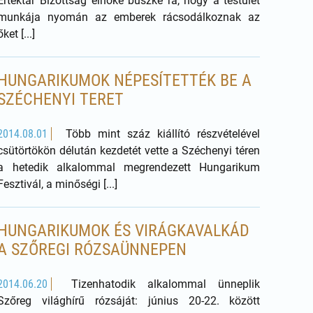
Értéktár Bizottság elnöke büszke rá, hogy a testület
munkája nyomán az emberek rácsodálkoznak az
őket [...]
HUNGARIKUMOK NÉPESÍTETTÉK BE A
SZÉCHENYI TERET
2014.08.01
Több mint száz kiállító részvételével
csütörtökön délután kezdetét vette a Széchenyi téren
a hetedik alkalommal megrendezett Hungarikum
Fesztivál, a minőségi [...]
HUNGARIKUMOK ÉS VIRÁGKAVALKÁD
A SZŐREGI RÓZSAÜNNEPEN
2014.06.20
Tizenhatodik alkalommal ünneplik
Szőreg világhírű rózsáját: június 20-22. között