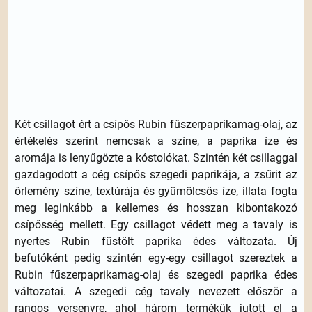
Két csillagot ért a csípős Rubin fűszerpaprikamag-olaj, az
értékelés szerint nemcsak a színe, a paprika íze és
aromája is lenyűgözte a kós­­tolókat. Szintén két csillaggal
gazdagodott a cég csípős sze­­gedi paprikája, a zsűrit az
őrlemény színe, textúrája és gyümölcsös íze, illata fogta
meg leginkább a kellemes és hosszan kibontakozó
csípősség mellett. Egy csillagot védett meg a tavaly is
nyertes Rubin füstölt paprika édes változata. Új
befutóként pedig szintén egy-egy csillagot szereztek a
Rubin fűszerpaprikamag-olaj és szegedi paprika édes
változatai. A szegedi cég tavaly ne­­vezett először a
rangos versenyre, ahol három termékük jutott el a