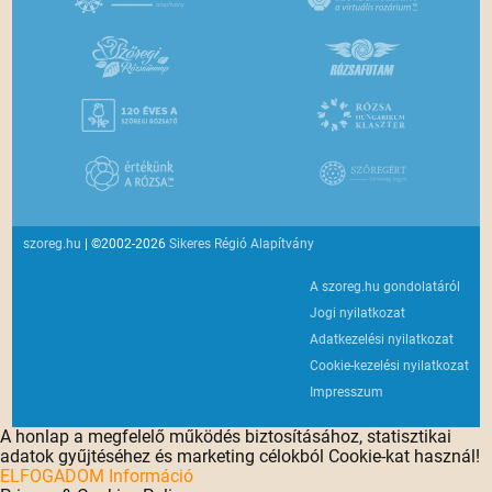
szoreg.hu
| ©2002-2026
Sikeres Régió Alapítvány
A szoreg.hu gondolatáról
Jogi nyilatkozat
Adatkezelési nyilatkozat
Cookie-kezelési nyilatkozat
Impresszum
A honlap a megfelelő működés biztosításához, statisztikai
adatok gyűjtéséhez és marketing célokból Cookie-kat használ!
ELFOGADOM
Információ