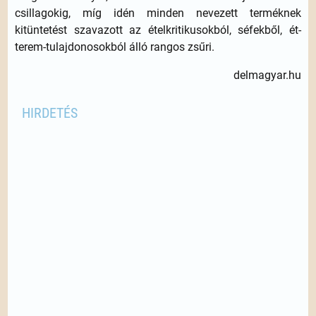
csillagokig, míg idén minden nevezett terméknek
kitüntetést szavazott az ételkritikusokból, séfekből, ét­­
terem-tulajdonosokból álló rangos zsűri.
delmagyar.hu
HIRDETÉS