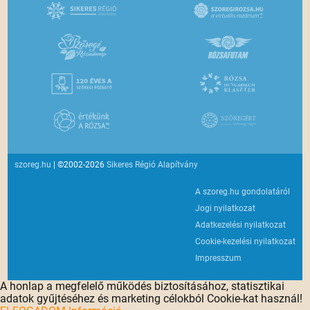
szoreg.hu
| ©2002-2026
Sikeres Régió Alapítvány
A szoreg.hu gondolatáról
Jogi nyilatkozat
Adatkezelési nyilatkozat
Cookie-kezelési nyilatkozat
Impresszum
A honlap a megfelelő működés biztosításához, statisztikai
adatok gyűjtéséhez és marketing célokból Cookie-kat használ!