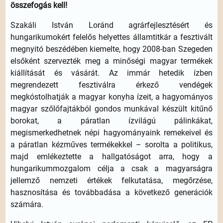
összefogás kell!
Szakáli István Loránd agrárfejlesztésért és
hungarikumokért felelős helyettes államtitkár a fesztivált
megnyitó beszédében kiemelte, hogy 2008-ban Szegeden
elsőként szervezték meg a minőségi magyar termékek
kiállítását és vásárát. Az immár hetedik ízben
megrendezett fesztiválra érkező vendégek
megkóstolhatják a magyar konyha ízeit, a hagyományos
magyar szőlőfajtákból gondos munkával készült kitűnő
borokat, a páratlan ízvilágú pálinkákat,
megismerkedhetnek népi hagyományaink remekeivel és
a páratlan kézműves termékekkel – sorolta a politikus,
majd emlékeztette a hallgatóságot arra, hogy a
hungarikummozgalom célja a csak a magyarságra
jellemző nemzeti értékek felkutatása, megőrzése,
hasznosítása és továbbadása a következő generációk
számára.