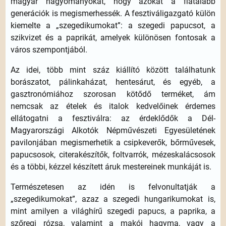
magyar hagyományokat, hogy azokat a fiatalabb
generációk is megismerhessék. A fesztiváligazgató külön
kiemelte a „szegedikumokat”: a szegedi papucsot, a
szikvizet és a paprikát, amelyek különösen fontosak a
város szempontjából.
Az idei, több mint száz kiállító között találhatunk
borászatot, pálinkaházat, hentesárut, és egyéb, a
gasztronómiához szorosan kötődő terméket, ám
nemcsak az ételek és italok kedvelőinek érdemes
ellátogatni a fesztiválra: az érdeklődők a Dél-
Magyarországi Alkotók Népművészeti Egyesületének
pavilonjában megismerhetik a csipkeverők, bőrművesek,
papucsosok, citerakészítők, foltvarrók, mézeskalácsosok
és a többi, kézzel készített áruk mestereinek munkáját is.
Természetesen az idén is felvonultatják a
„szegedikumokat”, azaz a szegedi hungarikumokat is,
mint amilyen a világhírű szegedi papucs, a paprika, a
szőregi rózsa, valamint a makói hagyma, vagy a