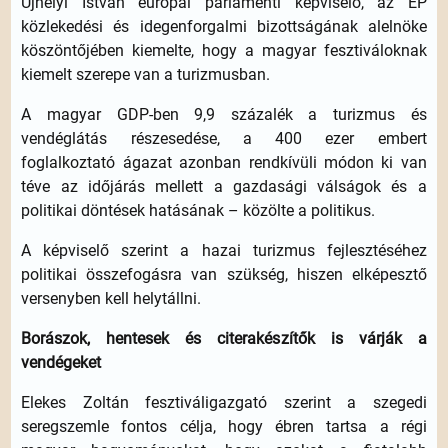
Ujhelyi István európai parlamenti képviselő, az EP
közlekedési és idegenforgalmi bizottságának alelnöke
köszöntőjében kiemelte, hogy a magyar fesztiváloknak
kiemelt szerepe van a turizmusban.
A magyar GDP-ben 9,9 százalék a turizmus és
vendéglátás részesedése, a 400 ezer embert
foglalkoztató ágazat azonban rendkívüli módon ki van
téve az időjárás mellett a gazdasági válságok és a
politikai döntések hatásának – közölte a politikus.
A képviselő szerint a hazai turizmus fejlesztéséhez
politikai összefogásra van szükség, hiszen elképesztő
versenyben kell helytállni.
Borászok, hentesek és citerakészítők is várják a
vendégeket
Elekes Zoltán fesztiváligazgató szerint a szegedi
seregszemle fontos célja, hogy ébren tartsa a régi