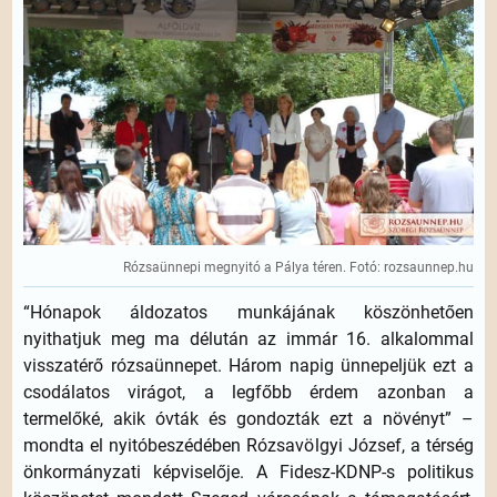
Rózsaünnepi megnyitó a Pálya téren. Fotó: rozsaunnep.hu
“Hónapok áldozatos munkájának köszönhetően
nyithatjuk meg ma délután az immár 16. alkalommal
visszatérő rózsaünnepet. Három napig ünnepeljük ezt a
csodálatos virágot, a legfőbb érdem azonban a
termelőké, akik óvták és gondozták ezt a növényt” –
mondta el nyitóbeszédében Rózsavölgyi József, a térség
önkormányzati képviselője. A Fidesz-KDNP-s politikus