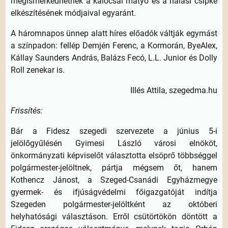
megismerkedhetnek a kalocsai matyó és a halasi csipke
elkészítésének módjaival egyaránt.
A háromnapos ünnep alatt híres előadók váltják egymást
a színpadon: fellép Demjén Ferenc, a Kormorán, ByeAlex,
Kállay Saunders András, Balázs Fecó, L.L. Junior és Dolly
Roll zenekar is.
Illés Attila, szegedma.hu
Frissítés:
Bár a Fidesz szegedi szervezete a június 5-i
jelölőgyűlésén Gyimesi László városi elnököt,
önkormányzati képviselőt választotta elsöprő többséggel
polgármester-jelöltnek, pártja mégsem őt, hanem
Kothencz Jánost, a Szeged-Csanádi Egyházmegye
gyermek- és ifjúságvédelmi főigazgatóját indítja
Szegeden polgármester-jelöltként az októberi
helyhatósági választáson. Erről csütörtökön döntött a