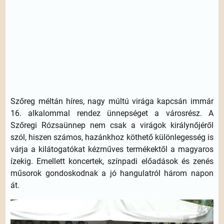
Szőreg méltán híres, nagy múltú virága kapcsán immár
16. alkalommal rendez ünnepséget a városrész. A
Szőregi Rózsaünnep nem csak a virágok királynőjéről
szól, hiszen számos, hazánkhoz köthető különlegesség is
várja a kilátogatókat kézműves termékektől a magyaros
ízekig. Emellett koncertek, színpadi előadások és zenés
műsorok gondoskodnak a jó hangulatról három napon
át.