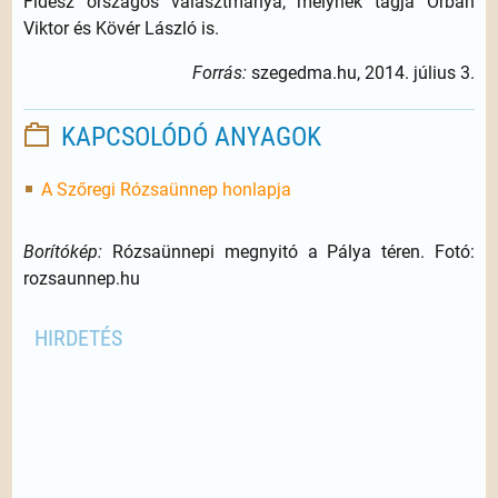
Fidesz országos választmánya, melynek tagja Orbán
Viktor és Kövér László is.
Forrás:
szegedma.hu, 2014. július 3.
KAPCSOLÓDÓ ANYAGOK
A Szőregi Rózsaünnep honlapja
Borítókép:
Rózsaünnepi megnyitó a Pálya téren. Fotó:
rozsaunnep.hu
HIRDETÉS