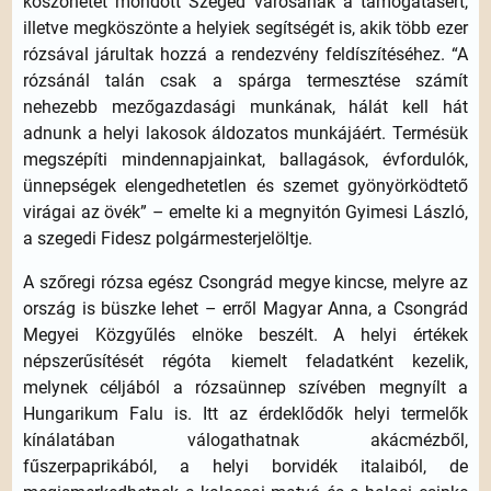
köszönetet mondott Szeged városának a támogatásért,
illetve megköszönte a helyiek segítségét is, akik több ezer
rózsával járultak hozzá a rendezvény feldíszítéséhez. “A
rózsánál talán csak a spárga termesztése számít
nehezebb mezőgazdasági munkának, hálát kell hát
adnunk a helyi lakosok áldozatos munkájáért. Termésük
megszépíti mindennapjainkat, ballagások, évfordulók,
ünnepségek elengedhetetlen és szemet gyönyörködtető
virágai az övék” – emelte ki a megnyitón Gyimesi László,
a szegedi Fidesz polgármesterjelöltje.
A szőregi rózsa egész Csongrád megye kincse, melyre az
ország is büszke lehet – erről Magyar Anna, a Csongrád
Megyei Közgyűlés elnöke beszélt. A helyi értékek
népszerűsítését régóta kiemelt feladatként kezelik,
melynek céljából a rózsaünnep szívében megnyílt a
Hungarikum Falu is. Itt az érdeklődők helyi termelők
kínálatában válogathatnak akácmézből,
fűszerpaprikából, a helyi borvidék italaiból, de