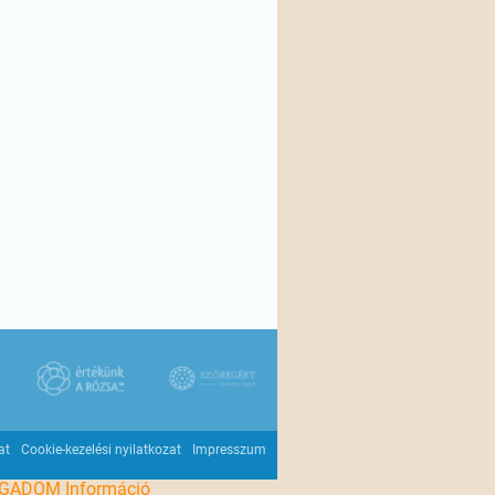
at
Cookie-kezelési nyilatkozat
Impresszum
OGADOM
Információ