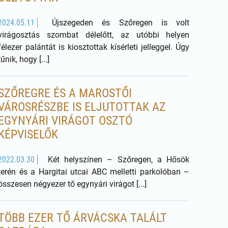
2024.05.11
Újszegeden és Szőregen is volt
virágosztás szombat délelőtt, az utóbbi helyen
félezer palántát is kiosztottak kísérleti jelleggel. Úgy
tűnik, hogy [...]
SZŐREGRE ÉS A MAROSTŐI
VÁROSRÉSZBE IS ELJUTOTTAK AZ
EGYNYÁRI VIRÁGOT OSZTÓ
KÉPVISELŐK
2022.03.30
Két helyszínen – Szőregen, a Hősök
terén és a Hargitai utcai ABC melletti parkolóban –
összesen négyezer tő egynyári virágot [...]
TÖBB EZER TŐ ÁRVÁCSKA TALÁLT