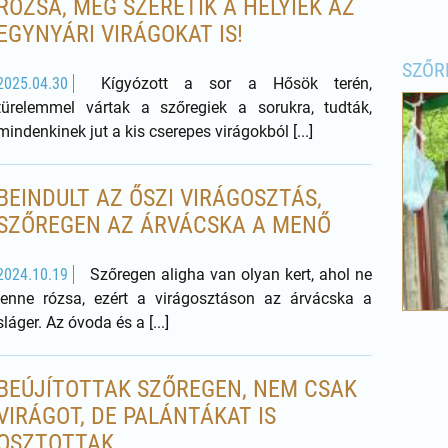
RÓZSA, MÉG SZERETIK A HELYIEK AZ
EGYNYÁRI VIRÁGOKAT IS!
SZŐR
2025.04.30
Kígyózott a sor a Hősök terén,
türelemmel vártak a szőregiek a sorukra, tudták,
mindenkinek jut a kis cserepes virágokból [...]
BEINDULT AZ ŐSZI VIRÁGOSZTÁS,
SZŐREGEN AZ ÁRVÁCSKA A MENŐ
2024.10.19
Szőregen aligha van olyan kert, ahol ne
lenne rózsa, ezért a virágosztáson az árvácska a
sláger. Az óvoda és a [...]
BEÚJÍTOTTAK SZŐREGEN, NEM CSAK
VIRÁGOT, DE PALÁNTÁKAT IS
OSZTOTTAK