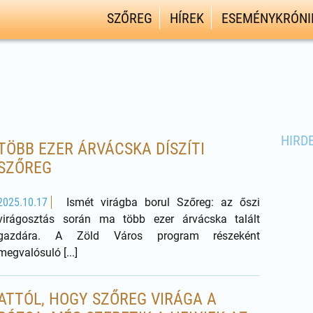
SZŐREG
HÍREK
ESEMÉNYKRÓNI
HIRD
TÖBB EZER ÁRVÁCSKA DÍSZÍTI
SZŐREG
2025.10.17
Ismét virágba borul Szőreg: az őszi
virágosztás során ma több ezer árvácska talált
gazdára. A Zöld Város program részeként
megvalósuló [...]
ATTÓL, HOGY SZŐREG VIRÁGA A