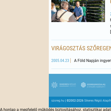
VIRÁGOSZTÁS SZŐREGE
2005.04.23
A Föld Napján ingyene
szoreg.hu
| ©2002-2026
Sikeres Régió Alapí
A honlap a megfelelő működés biztosításához, statisztikai ada