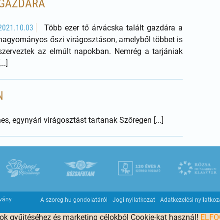
GAZDÁRA
2021.10.03
Több ezer tő árvácska talált gazdára a
hagyományos őszi virágosztáson, amelyből többet is
szerveztek az elmúlt napokban. Nemrég a tarjániak
[...]
N
s, egynyári virágosztást tartanak Szőregen [...]
tvány
A szoreg.hu gondolatáról
Jogi nyilatkozat
Adatkezelési nyilatkoz
tok gyűjtéséhez és marketing célokból Cookie-kat használ!
ELF