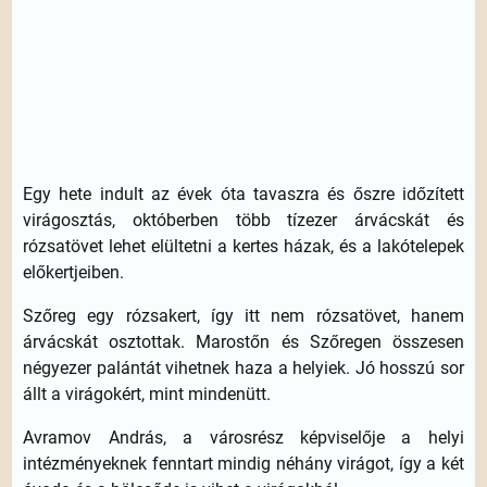
Egy hete indult az évek óta tavaszra és őszre időzített
virágosztás, októberben több tízezer árvácskát és
rózsatövet lehet elültetni a kertes házak, és a lakótelepek
előkertjeiben.
Szőreg egy rózsakert, így itt nem rózsatövet, hanem
árvácskát osztottak. Marostőn és Szőregen összesen
négyezer palántát vihetnek haza a helyiek. Jó hosszú sor
állt a virágokért, mint mindenütt.
Avramov András, a városrész képviselője a helyi
intézményeknek fenntart mindig néhány virágot, így a két