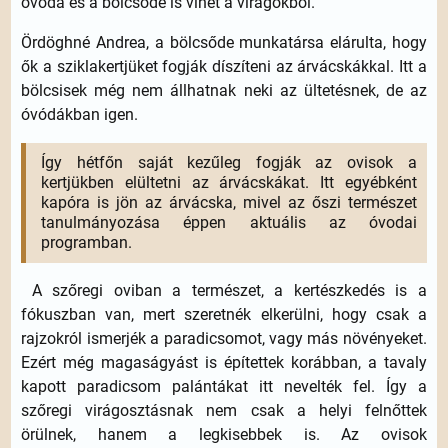
óvoda és a bölcsőde is vihet a virágokból.
Ördöghné Andrea, a bölcsőde munkatársa elárulta, hogy
ők a sziklakertjüket fogják díszíteni az árvácskákkal. Itt a
bölcsisek még nem állhatnak neki az ültetésnek, de az
óvódákban igen.
Így hétfőn saját kezűleg fogják az ovisok a
kertjükben elültetni az árvácskákat. Itt egyébként
kapóra is jön az árvácska, mivel az őszi természet
tanulmányozása éppen aktuális az óvodai
programban.
A szőregi oviban a természet, a kertészkedés is a
fókuszban van, mert szeretnék elkerülni, hogy csak a
rajzokról ismerjék a paradicsomot, vagy más növényeket.
Ezért még magaságyást is építettek korábban, a tavaly
kapott paradicsom palántákat itt nevelték fel. Így a
szőregi virágosztásnak nem csak a helyi felnőttek
örülnek, hanem a legkisebbek is. Az ovisok