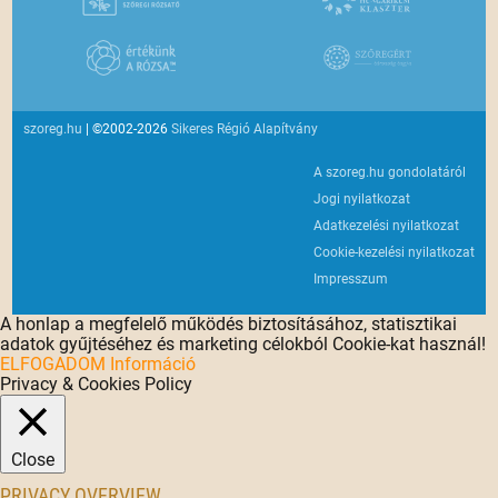
szoreg.hu
| ©2002-2026
Sikeres Régió Alapítvány
A szoreg.hu gondolatáról
Jogi nyilatkozat
Adatkezelési nyilatkozat
Cookie-kezelési nyilatkozat
Impresszum
A honlap a megfelelő működés biztosításához, statisztikai
adatok gyűjtéséhez és marketing célokból Cookie-kat használ!
ELFOGADOM
Információ
Privacy & Cookies Policy
Close
PRIVACY OVERVIEW