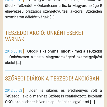
ötödik TeSzedd! – Önkéntesen a tiszta Magyarországért!
elnevezésű országos szemétgyűjtési akcióra. Szegeden
szombaton délelőtt várják [...]
TESZEDD! AKCIÓ: ÖNKÉNTESEKET
VÁRNAK
2015.03.10
Ötödik alkalommal hirdetik meg a TeSzedd!
– Önkéntesen a tiszta Magyarországért! szemétgyűjtési
akciót [...]
SZŐREGI DIÁKOK A TESZEDD! AKCIÓBAN
2012.06.02
„Idén is sikeres és eredményes volt a
TeSzedd!, akció, melyhez Szőreg is csatlakozott. Iskolánk
ÖKO-iskola, ehhez híven településünkkel együtt mi [...]