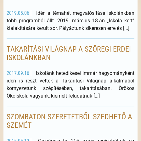
2019.05.06
Idén a témahét megvalósítása iskolánkban
több programból állt. 2019. március 18-án „Iskola kert”
kialakítására került sor. Pályáztunk sikeresen erre és [...]
TAKARÍTÁSI VILÁGNAP A SZŐREGI ERDEI
ISKOLÁNKBAN
2017.09.16
Iskolánk hetedikesei immár hagyományként
idén is részt vettek a Takarítási Világnap alkalmából
környezetünk szépítésében, takarításában. Örökös
Ökoiskola vagyunk, kiemelt feladatnak [...]
SZOMBATON SZERETETBŐL SZEDHETŐ A
SZEMÉT
2015.05.12
Országszerte 115 ezren regisztráltak az