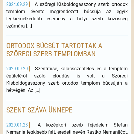
2024.09.29
A szőregi Kisboldogasszony szerb ortodox
templom évente megrendezett búcsúja az egyik
legkiemelkedőbb esemény a helyi szerb közösség
számára [...]
ORTODOX BÚCSÚT TARTOTTAK A
SZŐREGI SZERB TEMPLOMBAN
2020.09.20
Szentmise, kalácsszentelés és a templom
épületéről szóló előadás is volt a Szőregi
Kisboldogasszony szerb ortodox templom búcsúján a
hétvégén. Az [...]
SZENT SZÁVA ÜNNEPE
2020.01.28
A középkori szerb fejedelem Stefan
Nemanja legkisebb fiát, eredeti nevén Rastko Nemanjićot,