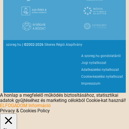
szoreg.hu
| ©2002-2026
Sikeres Régió Alapítvány
A szoreg.hu gondolatáról
Jogi nyilatkozat
Adatkezelési nyilatkozat
Cookie-kezelési nyilatkozat
Impresszum
A honlap a megfelelő működés biztosításához, statisztikai
adatok gyűjtéséhez és marketing célokból Cookie-kat használ!
ELFOGADOM
Információ
Privacy & Cookies Policy