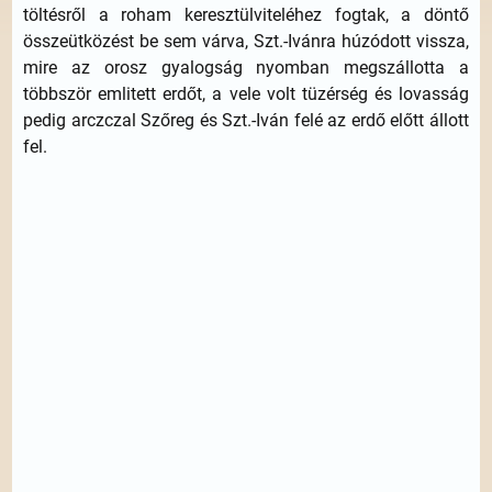
töltésről a roham keresztülviteléhez fogtak, a döntő
összeütközést be sem várva, Szt.-Ivánra húzódott vissza,
mire az orosz gyalogság nyomban megszállotta a
többször emlitett erdőt, a vele volt tüzérség és lovasság
pedig arczczal Szőreg és Szt.-Iván felé az erdő előtt állott
fel.