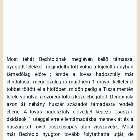
Most tehát Bechtoldnak meglévén kellő támasza,
nyugodt IéIekkel megindulhatott volna a kijelölt irányban
támadólag előre ; ámde a lovas hadosztály már
elindulását megelőzőleg is majdnem 1 órával kelleténél
többet töltött el a hidfőben, midőn pedig a Tisza mentén
Iefelé vonulva, a szőregi töltés közelébe jutott, Dembinski
azon át néhány huszár századot támadásra rendelt
ellene. A lovas hadosztály elővédjét képező Császár-
dsidások 1 üteggel erre ellentámadásba mennek át és a
huszárokat rövid összecsapás után visszavetik. Most
már Bechtold nyugton tovább folytathatta utját, de