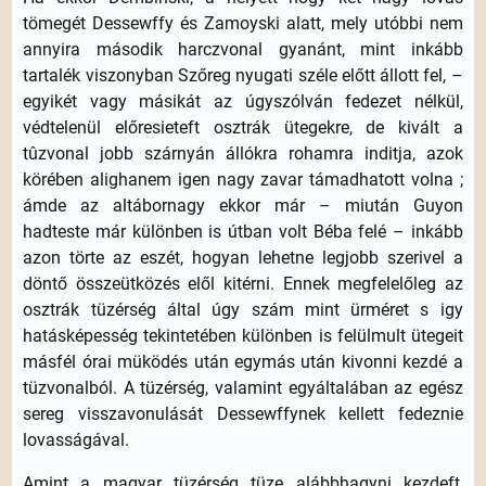
tömegét Dessewffy és Zamoyski alatt, mely utóbbi nem
annyira második harczvonal gyanánt, mint inkább
tartalék viszonyban Szőreg nyugati széle előtt állott fel, –
egyikét vagy másikát az úgyszólván fedezet nélkül,
védtelenül előresieteft osztrák ütegekre, de kivált a
tûzvonal jobb szárnyán állókra rohamra inditja, azok
körében alighanem igen nagy zavar támadhatott volna ;
ámde az altábornagy ekkor már – miután Guyon
hadteste már különben is útban volt Béba felé – inkább
azon törte az eszét, hogyan lehetne legjobb szerivel a
döntő összeütközés elől kitérni. Ennek megfelelőleg az
osztrák tüzérség által úgy szám mint ürméret s igy
hatásképesség tekintetében különben is felülmult ütegeit
másfél órai müködés után egymás után kivonni kezdé a
tüzvonalból. A tüzérség, valamint egyáltalában az egész
sereg visszavonulását Dessewffynek kellett fedeznie
lovasságával.
Amint a magyar tüzérség tüze alábbhagyni kezdeft,