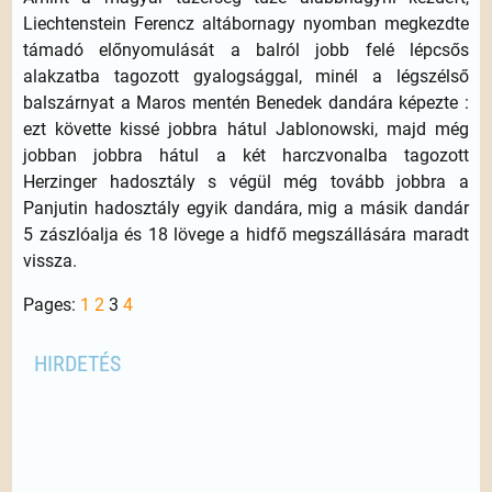
Liechtenstein Ferencz altábornagy nyomban megkezdte
támadó előnyomulását a balról jobb felé lépcsős
alakzatba tagozott gyalogsággal, minél a légszélső
balszárnyat a Maros mentén Benedek dandára képezte :
ezt követte kissé jobbra hátul Jablonowski, majd még
jobban jobbra hátul a két harczvonalba tagozott
Herzinger hadosztály s végül még tovább jobbra a
Panjutin hadosztály egyik dandára, mig a másik dandár
5 zászlóalja és 18 lövege a hidfő megszállására maradt
vissza.
Pages:
1
2
3
4
HIRDETÉS