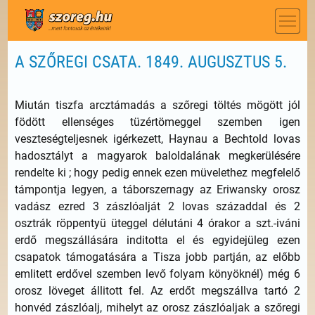
A SZŐREGI CSATA. 1849. AUGUSZTUS 5.
Miután tiszfa arcztámadás a szőregi töltés mögött jól
födött ellenséges tüzértömeggel szemben igen
veszteségteljesnek igérkezett, Haynau a Bechtold lovas
hadosztályt a magyarok baloldalának megkerülésére
rendelte ki ; hogy pedig ennek ezen müvelethez megfelelő
támpontja legyen, a táborszernagy az Eriwansky orosz
vadász ezred 3 zászlóalját 2 lovas századdal és 2
osztrák röppentyü üteggel délutáni 4 órakor a szt.-iváni
erdő megszállására inditotta el és egyidejüleg ezen
csapatok támogatására a Tisza jobb partján, az előbb
emlitett erdővel szemben levő folyam könyöknél) még 6
orosz löveget állitott fel. Az erdőt megszállva tartó 2
honvéd zászlóalj, mihelyt az orosz zászlóaljak a szőregi