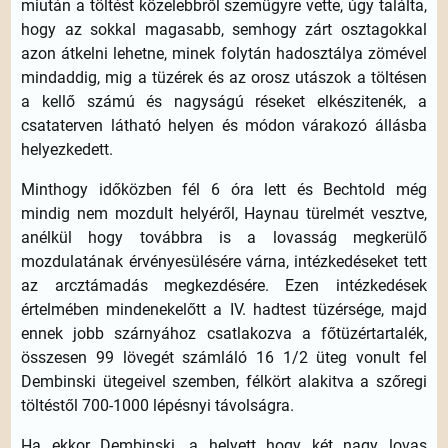
miután a töltést közelebbről szemügyre vette, úgy találta,
hogy az sokkal magasabb, semhogy zárt osztagokkal
azon átkelni lehetne, minek folytán hadosztálya zömével
mindaddig, mig a tüzérek és az orosz utászok a töltésen
a kellő számú és nagyságú réseket elkészitenék, a
csataterven látható helyen és módon várakozó állásba
helyezkedett.
Minthogy időközben fél 6 óra lett és Bechtold még
mindig nem mozdult helyéről, Haynau türelmét vesztve,
anélkül hogy továbbra is a lovasság megkerülő
mozdulatának érvényesülésére várna, intézkedéseket tett
az arcztámadás megkezdésére. Ezen intézkedések
értelmében mindenekelőtt a IV. hadtest tüzérsége, majd
ennek jobb szárnyához csatlakozva a főtüzértartalék,
összesen 99 lövegét számláló 16 1/2 üteg vonult fel
Dembinski ütegeivel szemben, félkört alakitva a szőregi
töltéstől 700-1000 lépésnyi távolságra.
Ha ekkor Dembinski, a helyett hogy két nagy lovas