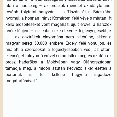
után a hadsereg – az oroszok menetét akadálytalanul
tovább folytatni hagyván – a Tiszán át a Bácskába
nyomul, a honnan irányt Komárom felé véve s miután ift
kellő erősbitéseket vont magáhaz, ujult erővel a harczok
terére lépjen. Ha ellenben ezen tervnek leglényegesebbje,
t. i. az osztrákok elnyomása nem sikerülne, akkor a
magyar sereg 50.000 embere Erdély felé vonuljon, és
mialatt a szorosokat a legerélyesebben védi, az ottani
ellenséget túlnyomó erővel semmisitse meg és azután az
orosz haderőket a Moldvában vagy Oláhországban
támadja meg, a midőn azután kedvező siker esetén a
portának is fel kellene hagynia ingadozó
magatartásával.”