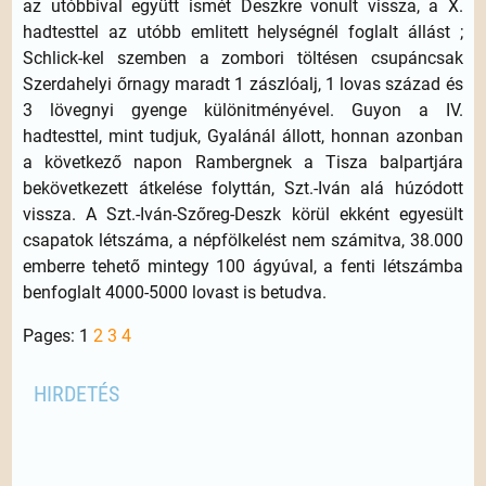
az utóbbival együtt ismét Deszkre vonult vissza, a X.
hadtesttel az utóbb emlitett helységnél foglalt állást ;
Schlick-kel szemben a zombori töltésen csupáncsak
Szerdahelyi őrnagy maradt 1 zászlóalj, 1 lovas század és
3 lövegnyi gyenge különitményével. Guyon a IV.
hadtesttel, mint tudjuk, Gyalánál állott, honnan azonban
a következő napon Rambergnek a Tisza balpartjára
bekövetkezett átkelése folyttán, Szt.-Iván alá húzódott
vissza. A Szt.-Iván-Szőreg-Deszk körül ekként egyesült
csapatok létszáma, a népfölkelést nem számitva, 38.000
emberre tehető mintegy 100 ágyúval, a fenti létszámba
benfoglalt 4000-5000 lovast is betudva.
Pages:
1
2
3
4
HIRDETÉS