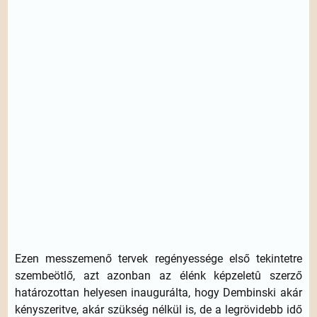
Ezen messzemenő tervek regényessége első tekintetre
szembeötlő, azt azonban az élénk képzeletû szerző
határozottan helyesen inaugurálta, hogy Dembinski akár
kényszeritve, akár szükség nélkül is, de a legrövidebb idő