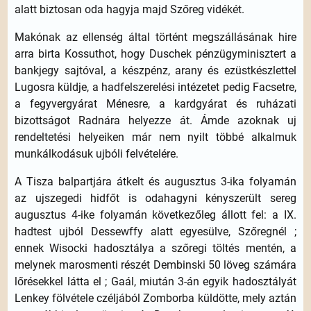
alatt biztosan oda hagyja majd Szőreg vidékét.
Makónak az ellenség által történt megszállásának hire
arra birta Kossuthot, hogy Duschek pénzügyminisztert a
bankjegy sajtóval, a készpénz, arany és ezüstkészlettel
Lugosra küldje, a hadfelszerelési intézetet pedig Facsetre,
a fegyvergyárat Ménesre, a kardgyárat és ruházati
bizottságot Radnára helyezze át. Ámde azoknak uj
rendeltetési helyeiken már nem nyilt többé alkalmuk
munkálkodásuk ujbóli felvételére.
A Tisza balpartjára átkelt és augusztus 3-ika folyamán
az ujszegedi hidfőt is odahagyni kényszerült sereg
augusztus 4-ike folyamán következőleg állott fel: a IX.
hadtest ujból Dessewffy alatt egyesülve, Szőregnél ;
ennek Wisocki hadosztálya a szőregi töltés mentén, a
melynek marosmenti részét Dembinski 50 löveg számára
lőrésekkel látta el ; Gaál, miután 3-án egyik hadosztályát
Lenkey fölvétele czéljából Zomborba küldötte, mely aztán