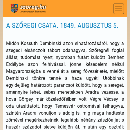
A SZŐREGI CSATA. 1849. AUGUSZTUS 5.
Midőn Kossuth Dembinski azon elhatározásáról, hogy a
szegedi elsánczolt tábort odahagyva, Szőregnél foglal
állást, tudomást nyert, nyomban futárt küldött Bemhez
Erdélybe azon felhivással, jönne késedelem nélkül
Magyarországba s venné át a sereg fővezérletét, mielőtt
Dembinski tönkre tenné a haza ügyét! Utóbbinak
egyidejüleg határozott parancsot küldött, hogy a sereget,
amennyire lehet, sebes menetekben Aradra vezesse, a
hova Görgey már közeledőfélben volt. Végre Vécsey is
oda utasittatott, hogy Temesvár ostromával felhagyva,
szintén Aradra vonuljon s addig is, mig maga hadteste
zömével megérkezhetnék, legalább néhány zászlóaljat s
huszár századot sietve küldjön át, miután egy osztrák