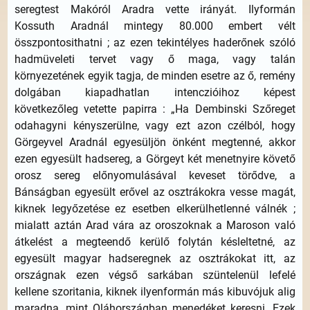
seregtest Makóról Aradra vette irányát. Ilyformán
Kossuth Aradnál mintegy 80.000 embert vélt
összpontosithatni ; az ezen tekintélyes haderőnek szóló
hadmüveleti tervet vagy ő maga, vagy talán
környezetének egyik tagja, de minden esetre az ő, remény
dolgában kiapadhatlan intenczióihoz képest
következőleg vetette papirra : „Ha Dembinski Szőreget
odahagyni kényszerülne, vagy ezt azon czélból, hogy
Görgeyvel Aradnál egyesüljön önként megtenné, akkor
ezen egyesült hadsereg, a Görgeyt két menetnyire követő
orosz sereg előnyomulásával keveset törődve, a
Bánságban egyesült erővel az osztrákokra vesse magát,
kiknek legyőzetése ez esetben elkerülhetlenné válnék ;
mialatt aztán Arad vára az oroszoknak a Maroson való
átkelést a megteendő kerülő folytán késleltetné, az
egyesült magyar hadseregnek az osztrákokat itt, az
országnak ezen végső sarkában szüntelenül lefelé
kellene szoritania, kiknek ilyenformán más kibuvójuk alig
maradna, mint Oláhországban menedéket keresni. Ezek