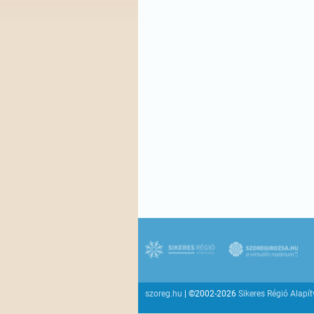
szoreg.hu
| ©2002-2026
Sikeres Régió Alapí