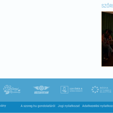
SZŐR
tvány
A szoreg.hu gondolatáról
Jogi nyilatkozat
Adatkezelési nyilatkoz