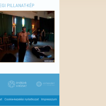
EGI PILLANAT-KÉP
at
Cookie-kezelési nyilatkozat
Impresszum