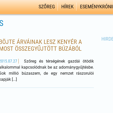
SZŐREG
HÍREK
ESEMÉNYKRÓNI
S
HIRD
BÖJTE ÁRVÁINAK LESZ KENYÉR A
MOST ÖSSZEGYŰJTÖTT BÚZÁBÓL
2015.07.27
Szőreg és térségének gazdái ötödik
alkalommal kapcsolódnak be az adománygyűjtésbe.
Sok millió búzaszem, de egy nemzet rászorulói
kapják [...]