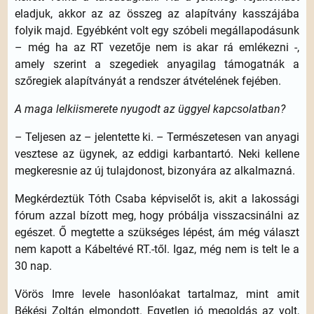
eladjuk, akkor az az összeg az alapítvány kasszájába
folyik majd. Egyébként volt egy szóbeli megállapodásunk
– még ha az RT vezetője nem is akar rá emlékezni -,
amely szerint a szegediek anyagilag támogatnák a
szőregiek alapítványát a rendszer átvételének fejében.
A maga lelkiismerete nyugodt az üggyel kapcsolatban?
– Teljesen az – jelentette ki. – Természetesen van anyagi
vesztese az ügynek, az eddigi karbantartó. Neki kellene
megkeresnie az új tulajdonost, bizonyára az alkalmazná.
Megkérdeztük Tóth Csaba képviselőt is, akit a lakossági
fórum azzal bízott meg, hogy próbálja visszacsinálni az
egészet. Ő megtette a szükséges lépést, ám még választ
nem kapott a Kábeltévé RT.-től. Igaz, még nem is telt le a
30 nap.
Vörös Imre levele hasonlóakat tartalmaz, mint amit
Békési Zoltán elmondott. Egyetlen jó megoldás az volt,