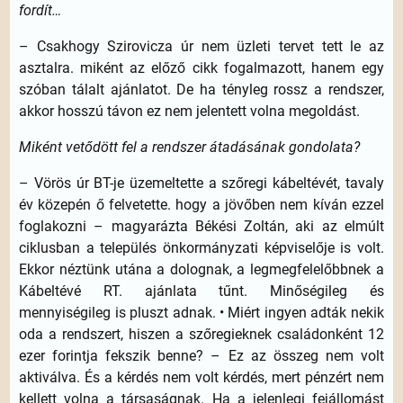
fordít…
– Csakhogy Szirovicza úr nem üzleti tervet tett le az
asztalra. miként az előző cikk fogalmazott, hanem egy
szóban tálalt ajánlatot. De ha tényleg rossz a rendszer,
akkor hosszú távon ez nem jelentett volna megoldást.
Miként vetődött fel a rendszer átadásának gondolata?
– Vörös úr BT-je üzemeltette a szőregi kábeltévét, tavaly
év közepén ő felvetette. hogy a jövőben nem kíván ezzel
foglakozni – magyarázta Békési Zoltán, aki az elmúlt
ciklusban a település önkormányzati képviselője is volt.
Ekkor néztünk utána a dolognak, a legmegfelelőbbnek a
Kábeltévé RT. ajánlata tűnt. Minőségileg és
mennyiségileg is pluszt adnak. • Miért ingyen adták nekik
oda a rendszert, hiszen a szőregieknek családonként 12
ezer forintja fekszik benne? – Ez az összeg nem volt
aktiválva. És a kérdés nem volt kérdés, mert pénzért nem
kellett volna a társaságnak. Ha a jelenlegi fejállomást