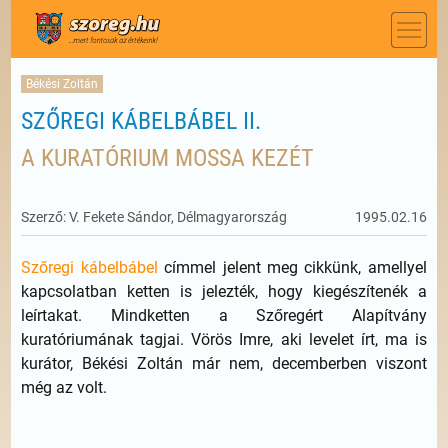
Békési Zoltán
SZŐREGI KÁBELBÁBEL II.
A KURATÓRIUM MOSSA KEZÉT
Szerző: V. Fekete Sándor, Délmagyarország
1995.02.16
Szőregi kábelbábel
címmel jelent meg cikkünk, amellyel
kapcsolatban ketten is jelezték, hogy kiegészítenék a
leírtakat. Mindketten a Szőregért Alapítvány
kuratóriumának tagjai. Vörös Imre, aki levelet írt, ma is
kurátor, Békési Zoltán már nem, decemberben viszont
még az volt.