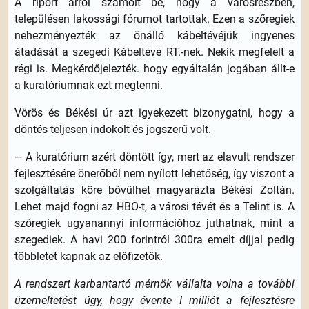
A riport arról számolt be, hogy a városrészben,
településen lakossági fórumot tartottak. Ezen a szőregiek
nehezményezték az önálló kábeltévéjük ingyenes
átadását a szegedi Kábeltévé RT.-nek. Nekik megfelelt a
régi is. Megkérdőjelezték. hogy egyáltalán jogában állt-e
a kuratóriumnak ezt megtenni.
Vörös és Békési úr azt igyekezett bizonygatni, hogy a
döntés teljesen indokolt és jogszerű volt.
– A kuratórium azért döntött így, mert az elavult rendszer
fejlesztésére önerőből nem nyílott lehetőség, így viszont a
szolgáltatás köre bővülhet magyarázta Békési Zoltán.
Lehet majd fogni az HBO-t, a városi tévét és a Telint is. A
szőregiek ugyanannyi információhoz juthatnak, mint a
szegediek. A havi 200 forintról 300ra emelt díjjal pedig
többletet kapnak az előfizetők.
A rendszert karbantartó mérnök vállalta volna a további
üzemeltetést úgy, hogy évente I milliót a fejlesztésre