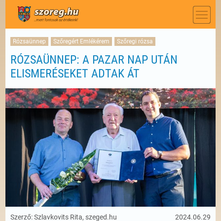
Rózsaünnep
Szőregért Emlékérem
Szőregi rózsa
RÓZSAÜNNEP: A PAZAR NAP UTÁN
ELISMERÉSEKET ADTAK ÁT
Szerző: Szlavkovits Rita, szeged.hu
2024.06.29