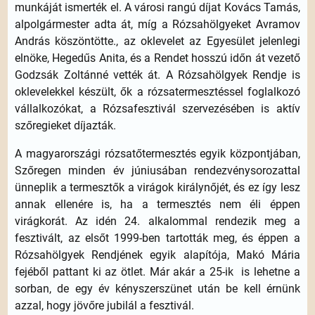
munkáját ismerték el. A városi rangú díjat Kovács Tamás,
alpolgármester adta át, míg a Rózsahölgyeket Avramov
András köszöntötte., az oklevelet az Egyesület jelenlegi
elnöke, Hegedűs Anita, és a Rendet hosszú időn át vezető
Godzsák Zoltánné vették át. A Rózsahölgyek Rendje is
oklevelekkel készült, ők a rózsatermesztéssel foglalkozó
vállalkozókat, a Rózsafesztivál szervezésében is aktív
szőregieket díjazták.
A magyarországi rózsatőtermesztés egyik központjában,
Szőregen minden év júniusában rendezvénysorozattal
ünneplik a termesztők a virágok királynőjét, és ez így lesz
annak ellenére is, ha a termesztés nem éli éppen
virágkorát. Az idén 24. alkalommal rendezik meg a
fesztivált, az elsőt 1999-ben tartották meg, és éppen a
Rózsahölgyek Rendjének egyik alapítója, Makó Mária
fejéből pattant ki az ötlet. Már akár a 25-ik is lehetne a
sorban, de egy év kényszerszünet után be kell érnünk
azzal, hogy jövőre jubilál a fesztivál.