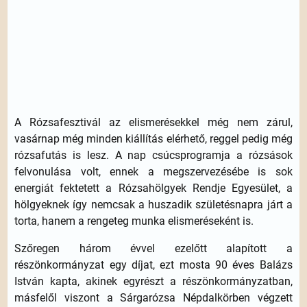
A Rózsafesztivál az elismerésekkel még nem zárul,
vasárnap még minden kiállítás elérhető, reggel pedig még
rózsafutás is lesz. A nap csúcsprogramja a rózsások
felvonulása volt, ennek a megszervezésébe is sok
energiát fektetett a Rózsahölgyek Rendje Egyesület, a
hölgyeknek így nemcsak a huszadik születésnapra járt a
torta, hanem a rengeteg munka elismeréseként is.
Szőregen három évvel ezelőtt alapított a
részönkormányzat egy díjat, ezt mosta 90 éves Balázs
István kapta, akinek egyrészt a részönkormányzatban,
másfelől viszont a Sárgarózsa Népdalkörben végzett