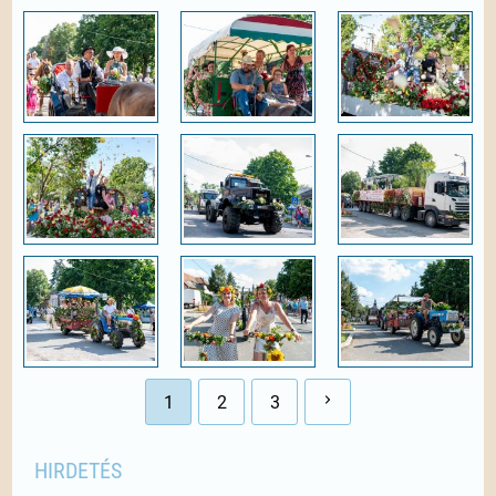
1
2
3
HIRDETÉS