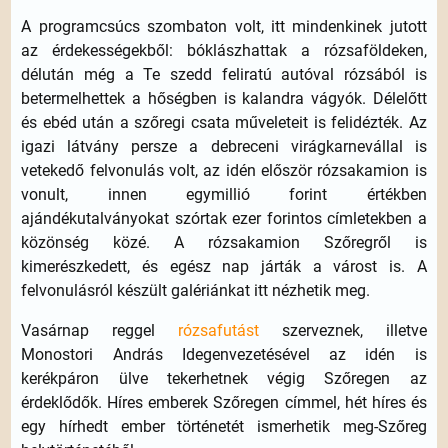
A programcsúcs szombaton volt, itt mindenkinek jutott
az érdekességekből: bóklászhattak a rózsaföldeken,
délután még a Te szedd feliratú autóval rózsából is
betermelhettek a hőségben is kalandra vágyók. Délelőtt
és ebéd után a szőregi csata műveleteit is felidézték. Az
igazi látvány persze a debreceni virágkarnevállal is
vetekedő felvonulás volt, az idén először rózsakamion is
vonult, innen egymillió forint értékben
ajándékutalványokat szórtak ezer forintos címletekben a
közönség közé. A rózsakamion Szőregről is
kimerészkedett, és egész nap járták a várost is. A
felvonulásról készült galériánkat itt nézhetik meg.
Vasárnap reggel
rózsafutást
szerveznek, illetve
Monostori András Idegenvezetésével az idén is
kerékpáron ülve tekerhetnek végig Szőregen az
érdeklődők. Híres emberek Szőregen címmel, hét híres és
egy hírhedt ember történetét ismerhetik meg-Szőreg