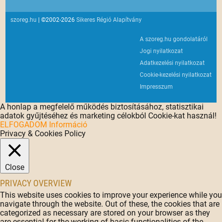
szoreg.hu
| ©2002-2026
Sikeres Régió Alapítvány
A szoreg.hu gondolatáról
Jogi nyilatkozat
Adatkezelési nyilatkozat
Cookie-kezelési nyilatkozat
Impresszum
A honlap a megfelelő működés biztosításához, statisztikai
adatok gyűjtéséhez és marketing célokból Cookie-kat használ!
ELFOGADOM
Információ
Privacy & Cookies Policy
Close
PRIVACY OVERVIEW
This website uses cookies to improve your experience while you
navigate through the website. Out of these, the cookies that are
categorized as necessary are stored on your browser as they
are essential for the working of basic functionalities of the