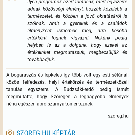
ilyen programok azért fontosak, mert egyszerre
adnak közösségi élményt, hozzák közelebb a
természetet, és közben a jövő oktatásáról is
szólnak. Amit a gyerekek és a családok
élményként ismernek meg, arra később
értékként fognak vigyázni. Nekünk pedig
helyben is az a dolgunk, hogy ezeket az
értékeinket megmutassuk, megbecsüljük és
továbbadjuk.
A bogarászás és lepkeles így több volt egy esti sétánál:
közös felfedezés, helyi értékőrzés és természetközeli
tanulás egyszerre. A Budzsáki-erdő pedig ismét
megmutatta, hogy Szőregen a legnagyobb élmények
néha egészen apró szárnyakon érkeznek.
szoreg.hu
SZOREG.HU KÉPTÁR