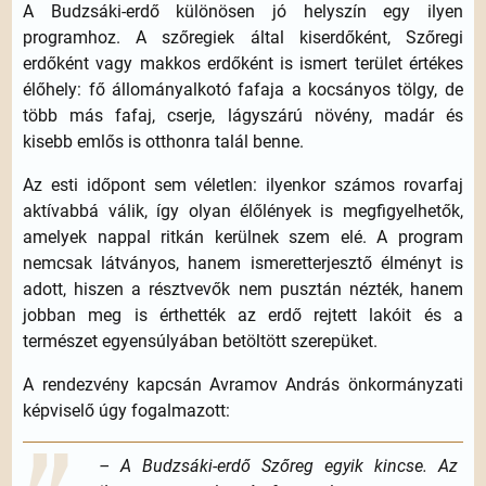
A Budzsáki-erdő különösen jó helyszín egy ilyen
programhoz. A szőregiek által kiserdőként, Szőregi
erdőként vagy makkos erdőként is ismert terület értékes
élőhely: fő állományalkotó fafaja a kocsányos tölgy, de
több más fafaj, cserje, lágyszárú növény, madár és
kisebb emlős is otthonra talál benne.
Az esti időpont sem véletlen: ilyenkor számos rovarfaj
aktívabbá válik, így olyan élőlények is megfigyelhetők,
amelyek nappal ritkán kerülnek szem elé. A program
nemcsak látványos, hanem ismeretterjesztő élményt is
adott, hiszen a résztvevők nem pusztán nézték, hanem
jobban meg is érthették az erdő rejtett lakóit és a
természet egyensúlyában betöltött szerepüket.
A rendezvény kapcsán Avramov András önkormányzati
képviselő úgy fogalmazott:
– A Budzsáki-erdő Szőreg egyik kincse. Az