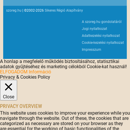
szoreg.hu
| ©2002-2026
Sikeres Régió Alapítvány
A szoreg.hu gondolatáról
Jogi nyilatkozat
Adatkezelési nyilatkozat
Cookie-kezelési nyilatkozat
Impresszum
A honlap a megfelelő működés biztosításához, statisztikai
adatok gyűjtéséhez és marketing célokból Cookie-kat használ!
ELFOGADOM
Információ
Privacy & Cookies Policy
Close
PRIVACY OVERVIEW
This website uses cookies to improve your experience while you
navigate through the website. Out of these, the cookies that are
categorized as necessary are stored on your browser as they
are essential for the working of basic functionalities of the