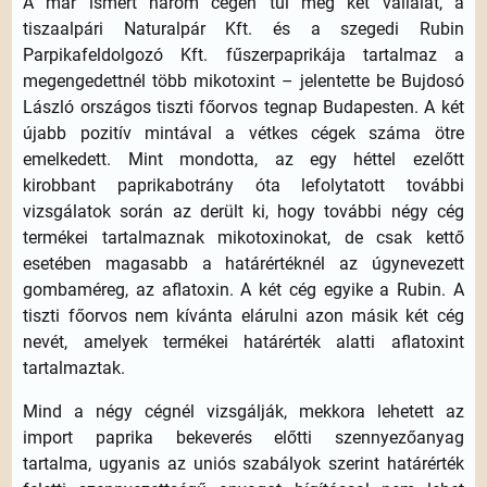
A már ismert három cégen túl még két vállalat, a
tiszaalpári Naturalpár Kft. és a szegedi Rubin
Parpikafeldolgozó Kft. fűszerpaprikája tartalmaz a
megengedettnél több mikotoxint – jelentette be Bujdosó
László országos tiszti főorvos tegnap Budapesten. A két
újabb pozitív mintával a vétkes cégek száma ötre
emelkedett. Mint mondotta, az egy héttel ezelőtt
kirobbant paprikabotrány óta lefolytatott további
vizsgálatok során az derült ki, hogy további négy cég
termékei tartalmaznak mikotoxinokat, de csak kettő
esetében magasabb a határértéknél az úgynevezett
gombaméreg, az aflatoxin. A két cég egyike a Rubin. A
tiszti főorvos nem kívánta elárulni azon másik két cég
nevét, amelyek termékei határérték alatti aflatoxint
tartalmaztak.
Mind a négy cégnél vizsgálják, mekkora lehetett az
import paprika bekeverés előtti szennyezőanyag
tartalma, ugyanis az uniós szabályok szerint határérték