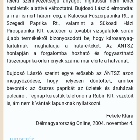
feletti szennyezettségű anyagot hígítással nem lehet
határérték alattivá változtatni. Bujdosó László elmondta:
a már ismert három cég, a Kalocsai Fűszerpaprika Rt., a
Szegedi Paprika Rt., valamint a Sükösdi Házi
Pirospaprika Kft. esetében a további vizsgálatok során
újabb termékekről bizonyosodott be, hogy károsanyag-
tartalmuk meghaladja a határértéket. Az ÁNTSZ
honlapján a forgalomba hozható és fogyasztható
fűszerpaprika-őrlemények száma már elérte a hatvanat.
Bujdosó László szerint egyre erősebb az ÁNTSZ azon
meggyőződése, hogy helyesen döntöttek, amikor
bevonták az összes paprikát az üzletek és áruházak
polcairól. Tegnap kerestük telefonon a Rubin Kft. vezetőit
is, ám nem kívántak lapunknak nyilatkozni.
Fekete Klára
Délmagyarország Online, 2004. november 4.