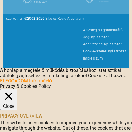
szoreg.hu
| ©2002-2026
Sikeres Régió Alapítvány
A szoreg.hu gondolatáról
Jogi nyilatkozat
Adatkezelési nyilatkozat
Cookie-kezelési nyilatkozat
Impresszum
A honlap a megfelelő működés biztosításához, statisztikai
adatok gyűjtéséhez és marketing célokból Cookie-kat használ!
ELFOGADOM
Információ
Privacy & Cookies Policy
Close
PRIVACY OVERVIEW
This website uses cookies to improve your experience while you
navigate through the website. Out of these, the cookies that are