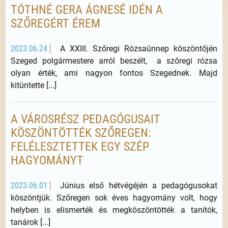
TÓTHNÉ GERA ÁGNESÉ IDÉN A
SZŐREGÉRT ÉREM
2023.06.24
A XXIII. Szőregi Rózsaünnep köszöntőjén
Szeged polgármestere arról beszélt, a szőregi rózsa
olyan érték, ami nagyon fontos Szegednek. Majd
kitüntette [...]
A VÁROSRÉSZ PEDAGÓGUSAIT
KÖSZÖNTÖTTÉK SZŐREGEN:
FELÉLESZTETTEK EGY SZÉP
HAGYOMÁNYT
2023.06.01
Június első hétvégéjén a pedagógusokat
köszöntjük. Szőregen sok éves hagyomány volt, hogy
helyben is elismerték és megköszöntötték a tanítók,
tanárok [...]