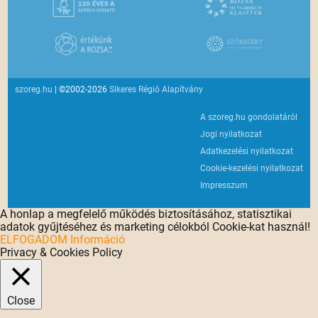
szoreg.hu
| ©2002-2026
Sikeres Régió Alapítvány
A szoreg.hu gondolatáról
Jogi nyilatkozat
Adatkezelési nyilatkozat
Cookie-kezelési nyilatkozat
Impresszum
A honlap a megfelelő működés biztosításához, statisztikai
adatok gyűjtéséhez és marketing célokból Cookie-kat használ!
ELFOGADOM
Információ
Privacy & Cookies Policy
Close