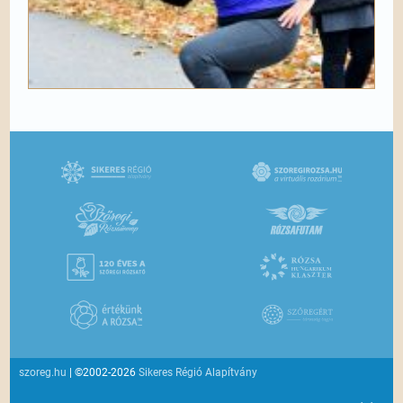
szoreg.hu
| ©2002-2026
Sikeres Régió Alapítvány