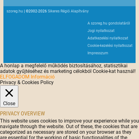
szoreg.hu
| ©2002-2026
Sikeres Régió Alapítvány
A szoreg.hu gondolatáról
Jogi nyilatkozat
Adatkezelési nyilatkozat
Cookie-kezelési nyilatkozat
Impresszum
A honlap a megfelelő működés biztosításához, statisztikai
adatok gyűjtéséhez és marketing célokból Cookie-kat használ!
ELFOGADOM
Információ
Privacy & Cookies Policy
Close
PRIVACY OVERVIEW
This website uses cookies to improve your experience while you
navigate through the website. Out of these, the cookies that are
categorized as necessary are stored on your browser as they
are essential for the working of basic functionalities of the