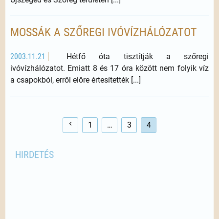
MOSSÁK A SZŐREGI IVÓVÍZHÁLÓZATOT
2003.11.21
Hétfő óta tisztítják a szőregi
ivóvízhálózatot. Emiatt 8 és 17 óra között nem folyik víz
a csapokból, erről előre értesítették [...]
1
…
3
4
HIRDETÉS