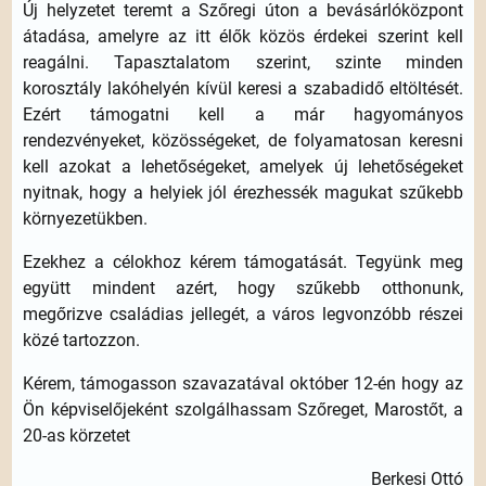
Új helyzetet teremt a Szőregi úton a bevásárlóközpont
átadása, amelyre az itt élők közös érdekei szerint kell
reagálni. Tapasztalatom szerint, szinte minden
korosztály lakóhelyén kívül keresi a szabadidő eltöltését.
Ezért támogatni kell a már hagyományos
rendezvényeket, közösségeket, de folyamatosan keresni
kell azokat a lehetőségeket, amelyek új lehetőségeket
nyitnak, hogy a helyiek jól érezhessék magukat szűkebb
környezetükben.
Ezekhez a célokhoz kérem támogatását. Tegyünk meg
együtt mindent azért, hogy szűkebb otthonunk,
megőrizve családias jellegét, a város legvonzóbb részei
közé tartozzon.
Kérem, támogasson szavazatával október 12-én hogy az
Ön képviselőjeként szolgálhassam Szőreget, Marostőt, a
20-as körzetet
Berkesi Ottó