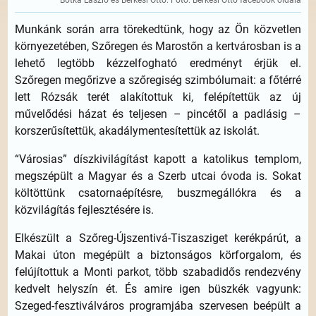
Botka László és Berkesi Ottó. Fotó: Berkesi Ottó facebook oldala
Munkánk során arra törekedtünk, hogy az Ön közvetlen
környezetében, Szőregen és Marostőn a kertvárosban is a
lehető legtöbb kézzelfogható eredményt érjük el.
Szőregen megőrizve a szőregiség szimbólumait: a főtérré
lett Rózsák terét alakítottuk ki, felépítettük az új
művelődési házat és teljesen – pincétől a padlásig –
korszerűsítettük, akadálymentesítettük az iskolát.
“Városias” díszkivilágítást kapott a katolikus templom,
megszépült a Magyar és a Szerb utcai óvoda is. Sokat
költöttünk csatornaépítésre, buszmegállókra és a
közvilágítás fejlesztésére is.
Elkészült a Szőreg-Újszentivá-Tiszasziget kerékpárút, a
Makai úton megépült a biztonságos körforgalom, és
felújítottuk a Monti parkot, több szabadidős rendezvény
kedvelt helyszín ét. És amire igen büszkék vagyunk:
Szeged-fesztiválváros programjába szervesen beépült a