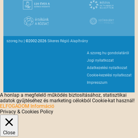
szoreg.hu
| ©2002-2026
Sikeres Régió Alapítvány
A szoreg.hu gondolatáról
Jogi nyilatkozat
Adatkezelési nyilatkozat
Cookie-kezelési nyilatkozat
Impresszum
A honlap a megfelelő működés biztosításához, statisztikai
adatok gyűjtéséhez és marketing célokból Cookie-kat használ!
ELFOGADOM
Információ
Privacy & Cookies Policy
Close