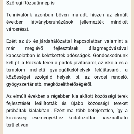
Szőregi Rózsaünnep is.
Tennivalónk azonban bőven maradt, hiszen az elmúlt
években látványberuházások jellemezték mindkét
városrészt.
Ezért az út- és járdahálózattal kapcsolatban valamint a
már meglévő fejlesztések állagmegóvásával
kapcsolatban is keletkeztek adósságok. Gondoskodnunk
kell pl. a Rózsák terén a padok javításáról, az iskola és a
templom melletti gyalogátkelőhelyek felújításáról, a
közösséget szolgáló helyek, pl. az orvosi rendelő,
gyógyszertár stb. megközelíthetőségéről.
Az elmúlt években a régebben kialakított közösségi terek
fejlesztését leállították és újabb közösségi tereket
próbáltak kialakítani. Ezért ma több befejezetlen, így a
közösségi eseményekhez korlátozottan használható
terület van.