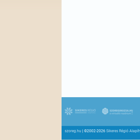
szoreg.hu
| ©2002-2026
Sikeres Régió Alapí