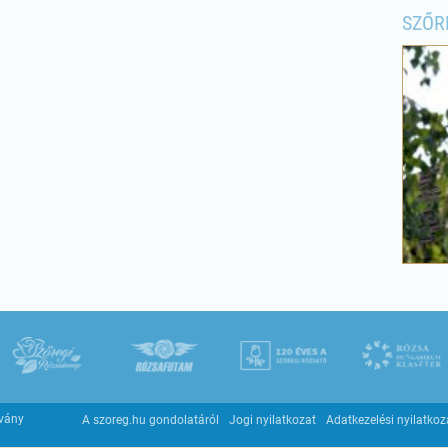
SZŐR
tvány
A szoreg.hu gondolatáról
Jogi nyilatkozat
Adatkezelési nyilatkoz