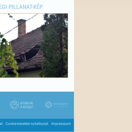
EGI PILLANAT-KÉP
at
Cookie-kezelési nyilatkozat
Impresszum