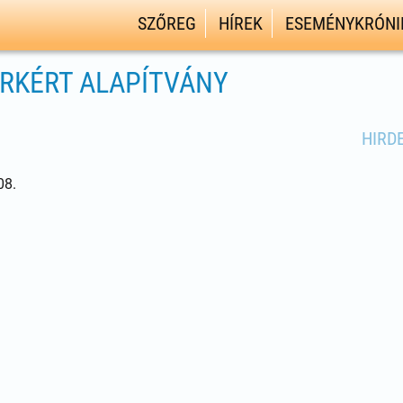
SZŐREG
HÍREK
ESEMÉNYKRÓNI
RKÉRT ALAPÍTVÁNY
HIRD
08.