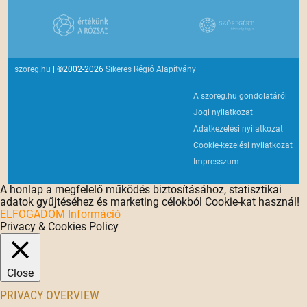
szoreg.hu
| ©2002-2026
Sikeres Régió Alapítvány
A szoreg.hu gondolatáról
Jogi nyilatkozat
Adatkezelési nyilatkozat
Cookie-kezelési nyilatkozat
Impresszum
A honlap a megfelelő működés biztosításához, statisztikai
adatok gyűjtéséhez és marketing célokból Cookie-kat használ!
ELFOGADOM
Információ
Privacy & Cookies Policy
Close
PRIVACY OVERVIEW