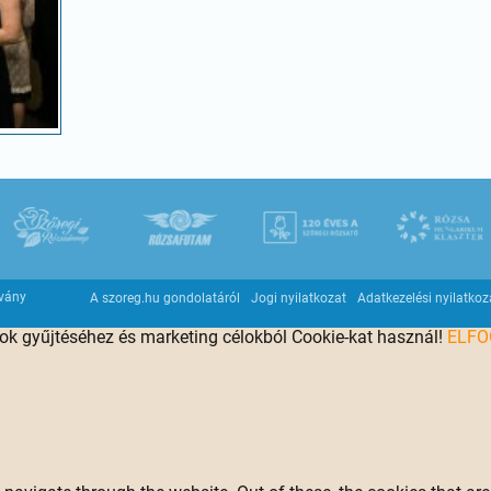
tvány
A szoreg.hu gondolatáról
Jogi nyilatkozat
Adatkezelési nyilatkoz
tok gyűjtéséhez és marketing célokból Cookie-kat használ!
ELF