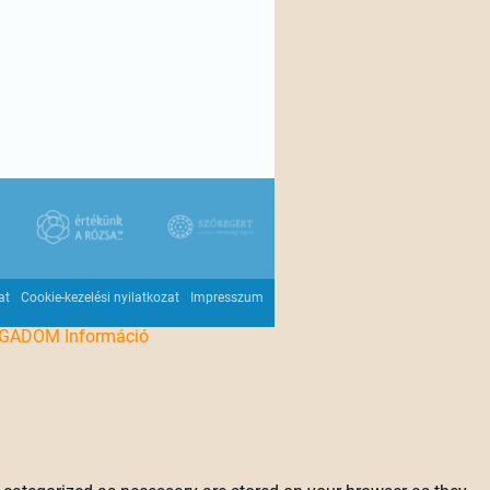
at
Cookie-kezelési nyilatkozat
Impresszum
OGADOM
Információ