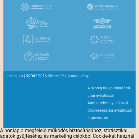
szoreg.hu
| ©2002-2026
Sikeres Régió Alapítvány
A szoreg.hu gondolatáról
Jogi nyilatkozat
Adatkezelési nyilatkozat
Cookie-kezelési nyilatkozat
Impresszum
A honlap a megfelelő működés biztosításához, statisztikai
adatok gyűjtéséhez és marketing célokból Cookie-kat használ!