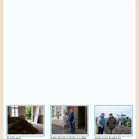
Szőregi
Minibölcsőde nyílik
Három hektár