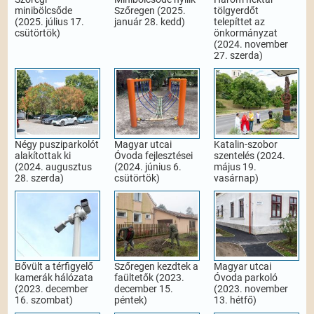
minibölcsőde
Szőregen (2025.
tölgyerdőt
(2025. július 17.
január 28. kedd)
telepíttet az
csütörtök)
önkormányzat
(2024. november
27. szerda)
Négy pusziparkolót
Magyar utcai
Katalin-szobor
alakítottak ki
Óvoda fejlesztései
szentelés (2024.
(2024. augusztus
(2024. június 6.
május 19.
28. szerda)
csütörtök)
vasárnap)
Bővült a térfigyelő
Szőregen kezdtek a
Magyar utcai
kamerák hálózata
faültetők (2023.
Óvoda parkoló
(2023. december
december 15.
(2023. november
16. szombat)
péntek)
13. hétfő)