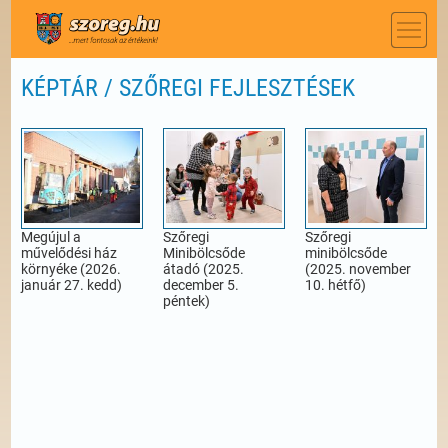
KÉPTÁR / SZŐREGI FEJLESZTÉSEK
Megújul a
Szőregi
Szőregi
művelődési ház
Minibölcsőde
minibölcsőde
környéke (2026.
átadó (2025.
(2025. november
január 27. kedd)
december 5.
10. hétfő)
péntek)