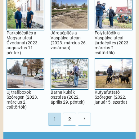
Parkolóépítés a
Járdaépítés a
Folytatódik a
Magyar utcai
Vaspálya utcán
Vaspálya utcai
Óvodánál (2023.
(2023. március 26.
járdaépítés (2023.
augusztus 11.
vasárnap)
március 2.
péntek)
csütörtök)
Új trafiboxok
Barna kukák
Kutyafuttató
Szőregen (2023.
osztása (2022.
Szőregen (2022.
március 2.
április 29. péntek)
január 5. szerda)
csütörtök)
1
2