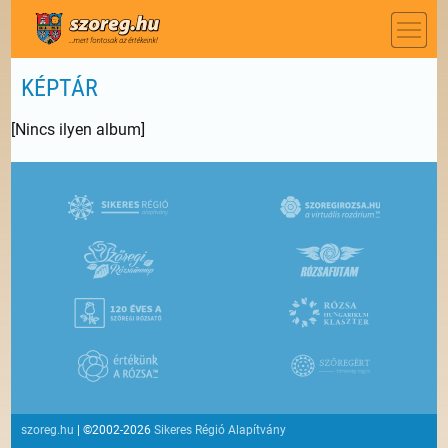
KÉPTÁR
[Nincs ilyen album]
szoreg.hu
| ©2002-2026
Sikeres Régió Alapítvány