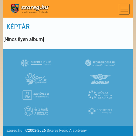
KÉPTÁR
[Nincs ilyen album]
szoreg.hu
| ©2002-2026
Sikeres Régió Alapítvány