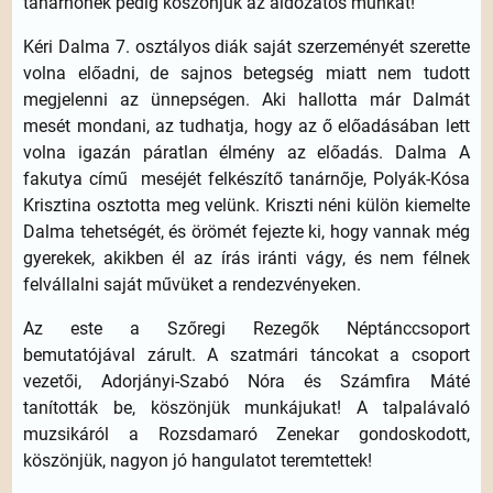
tanárnőnek pedig köszönjük az áldozatos munkát!
Kéri Dalma 7. osztályos diák saját szerzeményét szerette
volna előadni, de sajnos betegség miatt nem tudott
megjelenni az ünnepségen. Aki hallotta már Dalmát
mesét mondani, az tudhatja, hogy az ő előadásában lett
volna igazán páratlan élmény az előadás. Dalma A
fakutya című meséjét felkészítő tanárnője, Polyák-Kósa
Krisztina osztotta meg velünk. Kriszti néni külön kiemelte
Dalma tehetségét, és örömét fejezte ki, hogy vannak még
gyerekek, akikben él az írás iránti vágy, és nem félnek
felvállalni saját művüket a rendezvényeken.
Az este a Szőregi Rezegők Néptánccsoport
bemutatójával zárult. A szatmári táncokat a csoport
vezetői, Adorjányi-Szabó Nóra és Számfira Máté
tanították be, köszönjük munkájukat! A talpalávaló
muzsikáról a Rozsdamaró Zenekar gondoskodott,
köszönjük, nagyon jó hangulatot teremtettek!