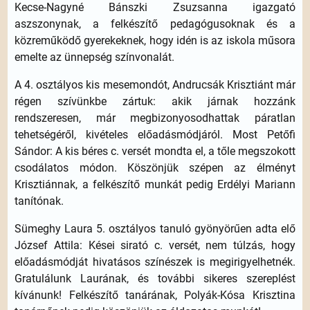
Kecse-Nagyné Bánszki Zsuzsanna igazgató
aszszonynak, a felkészítő pedagógusoknak és a
közreműködő gyerekeknek, hogy idén is az iskola műsora
emelte az ünnepség színvonalát.
A 4. osztályos kis mesemondót, Andrucsák Krisztiánt már
régen szívünkbe zártuk: akik járnak hozzánk
rendszeresen, már megbizonyosodhattak páratlan
tehetségéről, kivételes előadásmódjáról. Most Petőfi
Sándor: A kis béres c. versét mondta el, a tőle megszokott
csodálatos módon. Köszönjük szépen az élményt
Krisztiánnak, a felkészítő munkát pedig Erdélyi Mariann
tanítónak.
Sümeghy Laura 5. osztályos tanuló gyönyörűen adta elő
József Attila: Kései sirató c. versét, nem túlzás, hogy
előadásmódját hivatásos színészek is megirigyelhetnék.
Gratulálunk Laurának, és további sikeres szereplést
kívánunk! Felkészítő tanárának, Polyák-Kósa Krisztina