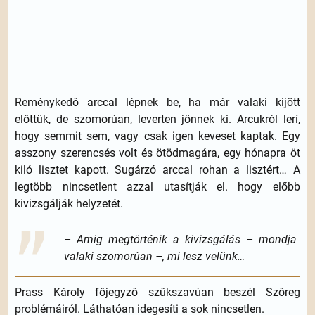
Reménykedő arccal lépnek be, ha már valaki kijött
előttük, de szomorúan, leverten jönnek ki. Arcukról lerí,
hogy semmit sem, vagy csak igen keveset kaptak. Egy
asszony szerencsés volt és ötödmagára, egy hónapra öt
kiló lisztet kapott. Sugárzó arccal rohan a lisztért… A
legtöbb nincsetlent azzal utasítják el. hogy előbb
kivizsgálják helyzetét.
– Amig megtörténik a kivizsgálás – mondja
valaki szomorúan –, mi lesz velünk…
Prass Károly főjegyző szűkszavúan beszél Szőreg
problémáiról. Láthatóan idegesíti a sok nincsetlen.