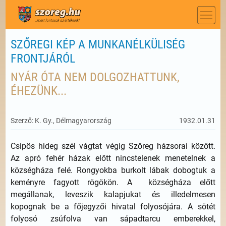
SZŐREGI KÉP A MUNKANÉLKÜLISÉG
FRONTJÁRÓL
NYÁR ÓTA NEM DOLGOZHATTUNK,
ÉHEZÜNK...
Szerző: K. Gy., Délmagyarország
1932.01.31
Csipös hideg szél vágtat végig Szőreg házsorai között.
Az apró fehér házak előtt nincstelenek menetelnek a
községháza felé. Rongyokba burkolt lábak dobogtuk a
keményre fagyott rögökön. A községháza előtt
megállanak, leveszik kalapjukat és illedelmesen
kopognak be a főjegyzői hivatal folyosójára. A sötét
folyosó zsúfolva van sápadtarcu emberekkel,