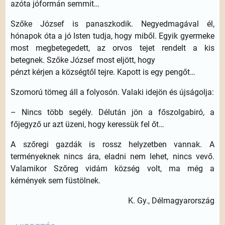
azóta jóformán semmit…
Szőke József is panaszkodik. Negyedmagával él,
hónapok óta a jó Isten tudja, hogy miből. Egyik gyermeke
most megbetegedett, az orvos tejet rendelt a kis
betegnek. Szőke József most eljött, hogy
pénzt kérjen a községtől tejre. Kapott is egy pengőt…
Szomorú tömeg áll a folyosón. Valaki idejön és újságolja:
– Nincs több segély. Délután jön a főszolgabiró, a
főjegyző ur azt üzeni, hogy keressük fel őt…
A szőregi gazdák is rossz helyzetben vannak. A
terményeknek nincs ára, eladni nem lehet, nincs vevő.
Valamikor Szőreg vidám község volt, ma még a
kémények sem füstölnek.
K. Gy., Délmagyarország