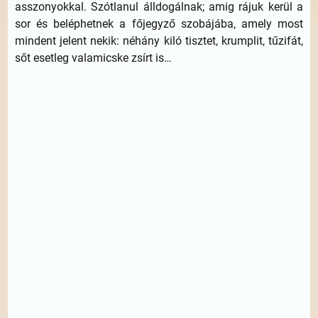
asszonyokkal. Szótlanul álldogálnak; amig rájuk kerül a
sor és beléphetnek a főjegyző szobájába, amely most
mindent jelent nekik: néhány kiló tisztet, krumplit, tűzifát,
sőt esetleg valamicske zsírt is…