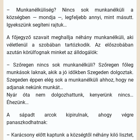
– Munkanélküliség? Nincs sok munkanélküli a
községben — mondja —, legfeljebb annyi, mint másutt.
Igyekszünk segíteni rajtuk…
A főjegyző szavait meghallja néhány munkanélküli, aki
véletlenül a szobában tartózkodik. Az előszobában
azután körülfognak minket az álldogálók:
– Szőregen nincs sok munkanélküli? Szőregen főleg
munkások laknak, akik a jó időkben Szegeden dolgoztak.
Szegeden éppen elég sok a munkanélküli ahhoz, hogy ne
adjanak nekünk munkát…
Nyár óta nem dolgozhattunk, kenyerünk nincs…
Éhezünk…
A sápadt arcok kipirulnak, ahogy végre
panaszkodhatnak:
– Karácsony előtt kaptunk a községtől néhány kiló lisztet,