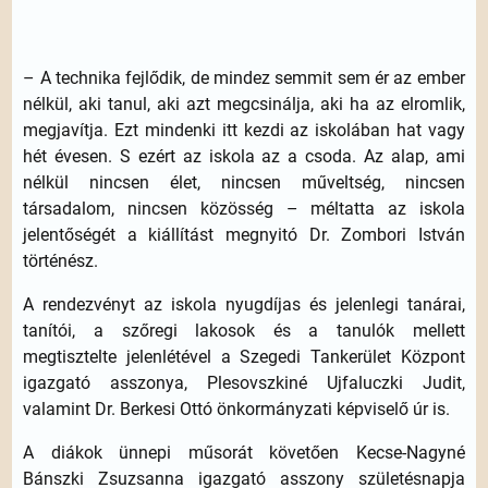
– A technika fejlődik, de mindez semmit sem ér az ember
nélkül, aki tanul, aki azt megcsinálja, aki ha az elromlik,
megjavítja. Ezt mindenki itt kezdi az iskolában hat vagy
hét évesen. S ezért az iskola az a csoda. Az alap, ami
nélkül nincsen élet, nincsen műveltség, nincsen
társadalom, nincsen közösség – méltatta az iskola
jelentőségét a kiállítást megnyitó Dr. Zombori István
történész.
A rendezvényt az iskola nyugdíjas és jelenlegi tanárai,
tanítói, a szőregi lakosok és a tanulók mellett
megtisztelte jelenlétével a Szegedi Tankerület Központ
igazgató asszonya, Plesovszkiné Ujfaluczki Judit,
valamint Dr. Berkesi Ottó önkormányzati képviselő úr is.
A diákok ünnepi műsorát követően Kecse-Nagyné
Bánszki Zsuzsanna igazgató asszony születésnapja