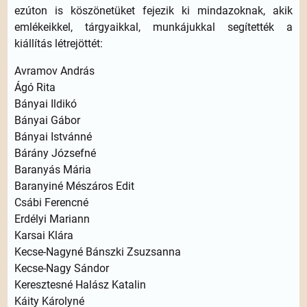
ezúton is köszönetüket fejezik ki mindazoknak, akik
emlékeikkel, tárgyaikkal, munkájukkal segítették a
kiállítás létrejöttét:
Avramov András
Ágó Rita
Bányai Ildikó
Bányai Gábor
Bányai Istvánné
Bárány Józsefné
Baranyás Mária
Baranyiné Mészáros Edit
Csábi Ferencné
Erdélyi Mariann
Karsai Klára
Kecse-Nagyné Bánszki Zsuzsanna
Kecse-Nagy Sándor
Keresztesné Halász Katalin
Káity Károlyné