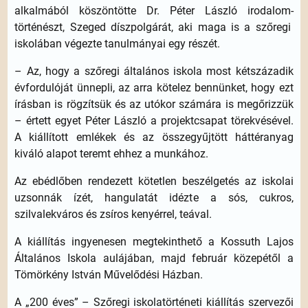
alkalmából köszöntötte Dr. Péter László irodalom-
történészt, Szeged díszpolgárát, aki maga is a szőregi
iskolában végezte tanulmányai egy részét.
– Az, hogy a szőregi általános iskola most kétszázadik
évfordulóját ünnepli, az arra kötelez bennünket, hogy ezt
írásban is rögzítsük és az utókor számára is megőrizzük
– értett egyet Péter László a projektcsapat törekvésével.
A kiállított emlékek és az összegyűjtött háttéranyag
kiváló alapot teremt ehhez a munkához.
Az ebédlőben rendezett kötetlen beszélgetés az iskolai
uzsonnák ízét, hangulatát idézte a sós, cukros,
szilvalekváros és zsíros kenyérrel, teával.
A kiállítás ingyenesen megtekinthető a Kossuth Lajos
Általános Iskola aulájában, majd február közepétől a
Tömörkény István Művelődési Házban.
A „200 éves” – Szőregi iskolatörténeti kiállítás szervezői