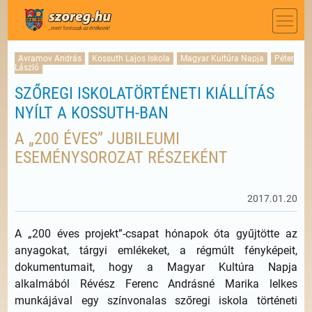
Avramov András
Kossuth Lajos Iskola
Magyar Kultúra Napja
Péter
László
SZŐREGI ISKOLATÖRTÉNETI KIÁLLÍTÁS
NYÍLT A KOSSUTH-BAN
A „200 ÉVES” JUBILEUMI
ESEMÉNYSOROZAT RÉSZEKÉNT
2017.01.20
A „200 éves projekt”-csapat hónapok óta gyűjtötte az
anyagokat, tárgyi emlékeket, a régmúlt fényképeit,
dokumentumait, hogy a Magyar Kultúra Napja
alkalmából Révész Ferenc Andrásné Marika lelkes
munkájával egy színvonalas szőregi iskola történeti