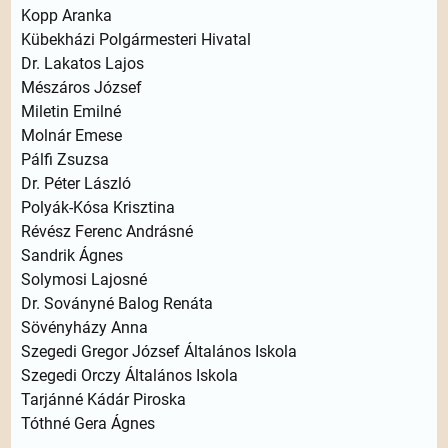
Kopp Aranka
Kübekházi Polgármesteri Hivatal
Dr. Lakatos Lajos
Mészáros József
Miletin Emilné
Molnár Emese
Pálfi Zsuzsa
Dr. Péter László
Polyák-Kósa Krisztina
Révész Ferenc Andrásné
Sandrik Ágnes
Solymosi Lajosné
Dr. Soványné Balog Renáta
Sövényházy Anna
Szegedi Gregor József Általános Iskola
Szegedi Orczy Általános Iskola
Tarjánné Kádár Piroska
Tóthné Gera Ágnes