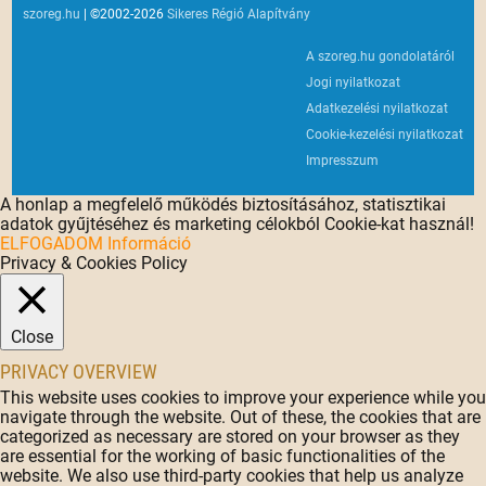
szoreg.hu
| ©2002-2026
Sikeres Régió Alapítvány
A szoreg.hu gondolatáról
Jogi nyilatkozat
Adatkezelési nyilatkozat
Cookie-kezelési nyilatkozat
Impresszum
A honlap a megfelelő működés biztosításához, statisztikai
adatok gyűjtéséhez és marketing célokból Cookie-kat használ!
ELFOGADOM
Információ
Privacy & Cookies Policy
Close
PRIVACY OVERVIEW
This website uses cookies to improve your experience while you
navigate through the website. Out of these, the cookies that are
categorized as necessary are stored on your browser as they
are essential for the working of basic functionalities of the
website. We also use third-party cookies that help us analyze