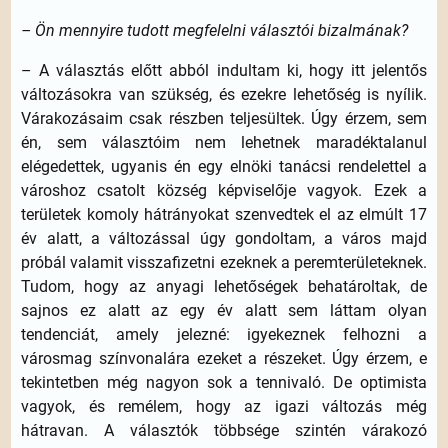
– Ön mennyire tudott megfelelni választói bizalmának?
– A választás előtt abból indultam ki, hogy itt jelentős
változásokra van szükség, és ezekre lehetőség is nyílik.
Várakozásaim csak részben teljesültek. Úgy érzem, sem
én, sem választóim nem lehetnek maradéktalanul
elégedettek, ugyanis én egy elnöki tanácsi rendelettel a
városhoz csatolt község képviselője vagyok. Ezek a
területek komoly hátrányokat szenvedtek el az elmúlt 17
év alatt, a változással úgy gondoltam, a város majd
próbál valamit visszafizetni ezeknek a peremterületeknek.
Tudom, hogy az anyagi lehetőségek behatároltak, de
sajnos ez alatt az egy év alatt sem láttam olyan
tendenciát, amely jelezné: igyekeznek felhozni a
városmag színvonalára ezeket a részeket. Úgy érzem, e
tekintetben még nagyon sok a tennivaló. De optimista
vagyok, és remélem, hogy az igazi változás még
hátravan. A választók többsége szintén várakozó