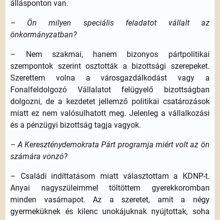
állásponton van.
– Ön milyen speciális feladatot vállalt az
önkormányzatban?
– Nem szakmai, hanem bizonyos pártpolitikai
szempontok szerint osztották a bizottsági szerepeket.
Szerettem volna a városgazdálkodást vagy a
Fonalfeldolgozó Vállalatot felügyelő bizottságban
dolgozni, de a kezdetet jellemző politikai csatározások
miatt ez nem valósulhatott meg. Jelenleg a vállalkozási
és a pénzügyi bizottság tagja vagyok.
– A Kereszténydemokrata Párt programja miért volt az ön
számára vonzó?
– Családi indíttatásom miatt választottam a KDNP-t.
Anyai nagyszüleimmel töltöttem gyerekkoromban
minden vasárnapot. Az a szeretet, amit a négy
gyermeküknek és kilenc unokájuknak nyújtottak, soha