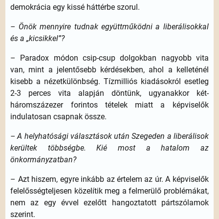
demokrácia egy kissé háttérbe szorul.
– Önök mennyire tudnak együttműködni a liberálisokkal
és a „kicsikkel”?
– Paradox módon csip-csup dolgokban nagyobb vita
van, mint a jelentősebb kérdésekben, ahol a kelleténél
kisebb a nézetkülönbség. Tízmilliós kiadásokról esetleg
2-3 perces vita alapján döntünk, ugyanakkor két-
háromszázezer forintos tételek miatt a képviselők
indulatosan csapnak össze.
– A helyhatósági választások után Szegeden a liberálisok
kerültek többségbe. Kié most a hatalom az
önkormányzatban?
– Azt hiszem, egyre inkább az értelem az úr. A képviselők
felelősségteljesen közelítik meg a felmerülő problémákat,
nem az egy évvel ezelőtt hangoztatott pártszólamok
szerint.