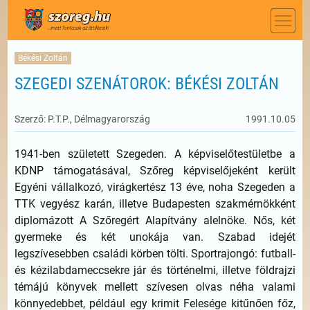
Békési Zoltán
SZEGEDI SZENÁTOROK: BÉKÉSI ZOLTÁN
Szerző: P.T.P., Délmagyarország
1991.10.05
1941-ben született Szegeden. A képviselőtestületbe a
KDNP támogatásával, Szőreg képviselőjeként került
Egyéni vállalkozó, virágkertész 13 éve, noha Szegeden a
TTK vegyész karán, illetve Budapesten szakmérnökként
diplomázott A Szőregért Alapítvány alelnöke. Nős, két
gyermeke és két unokája van. Szabad idejét
legszívesebben családi körben tölti. Sportrajongó: futball-
és kézilabdameccsekre jár és történelmi, illetve földrajzi
témájú könyvek mellett szívesen olvas néha valami
könnyedebbet, például egy krimit Felesége kitűnően főz,