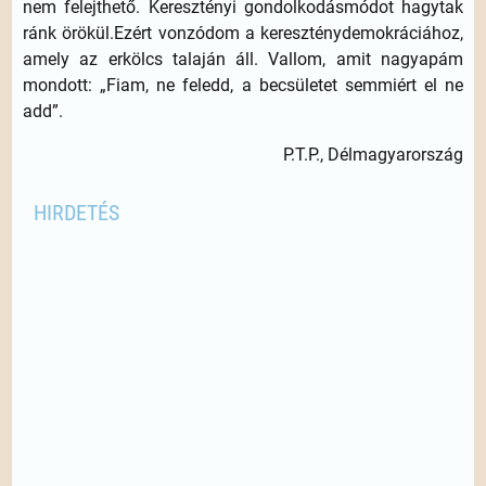
nem felejthető. Keresztényi gondolkodásmódot hagytak
ránk örökül.Ezért vonzódom a kereszténydemokráciához,
amely az erkölcs talaján áll. Vallom, amit nagyapám
mondott: „Fiam, ne feledd, a becsületet semmiért el ne
add”.
P.T.P., Délmagyarország
HIRDETÉS