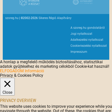
szoreg.hu
| ©2002-2026
Sikeres Régió Alapítvány
A szoreg.hu gondolatáról
Jogi nyilatkozat
Adatkezelési nyilatkozat
Cookie-kezelési nyilatkozat
Impresszum
A honlap a megfelelő működés biztosításához, statisztikai
adatok gyűjtéséhez és marketing célokból Cookie-kat használ!
ELFOGADOM
Információ
Privacy & Cookies Policy
Close
PRIVACY OVERVIEW
This website uses cookies to improve your experience while you
navigate through the website. Out of these, the cookies that are