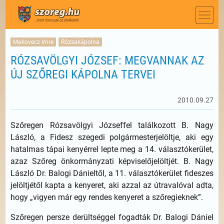
Makovecz Imre
Rózsakápolna
RÓZSAVÖLGYI JÓZSEF: MEGVANNAK AZ
ÚJ SZŐREGI KÁPOLNA TERVEI
2010.09.27
Szőregen Rózsavölgyi Józseffel találkozott B. Nagy
László, a Fidesz szegedi polgármesterjelöltje, aki egy
hatalmas tápai kenyérrel lepte meg a 14. választókerület,
azaz Szőreg önkormányzati képviselőjelöltjét. B. Nagy
László Dr. Balogi Dánieltől, a 11. választókerület fideszes
jelöltjétől kapta a kenyeret, aki azzal az útravalóval adta,
hogy „vigyen már egy rendes kenyeret a szőregieknek”.
Szőregen persze derültséggel fogadták Dr. Balogi Dániel