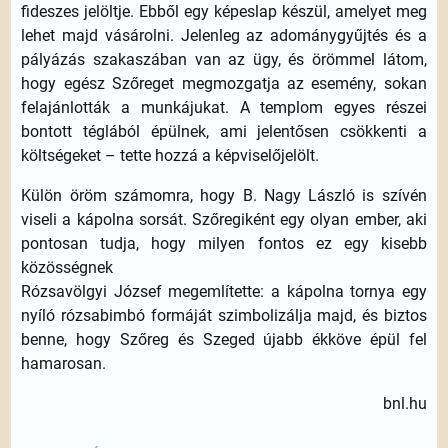
fideszes jelöltje. Ebből egy képeslap készül, amelyet meg
lehet majd vásárolni. Jelenleg az adománygyűjtés és a
pályázás szakaszában van az ügy, és örömmel látom,
hogy egész Szőreget megmozgatja az esemény, sokan
felajánlották a munkájukat. A templom egyes részei
bontott téglából épülnek, ami jelentősen csökkenti a
költségeket – tette hozzá a képviselőjelölt.
Külön öröm számomra, hogy B. Nagy László is szívén
viseli a kápolna sorsát. Szőregiként egy olyan ember, aki
pontosan tudja, hogy milyen fontos ez egy kisebb
közösségnek
Rózsavölgyi József megemlítette: a kápolna tornya egy
nyíló rózsabimbó formáját szimbolizálja majd, és biztos
benne, hogy Szőreg és Szeged újabb ékköve épül fel
hamarosan.
bnl.hu