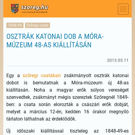
1848/49
Szőregi csata
OSZTRÁK KATONAI DOB A MÓRA-
MÚZEUM 48-AS KIÁLLÍTÁSÁN
2013.03.11
Egy a
szőregi csatában
zsákmányolt osztrák katonai
dobot is bemutatnak a Móra-múzeum új 48-as
kiállításán. Noha a magyar erők súlyos vereséget
szenvedtek, zsákmányt mégis szereztek Szőregnél 1849-
ben: a csata során elorozták a császári erők dobját,
melyet a március 12-én, kedden 16 órakor megnyíló
tárlaton láthatnak az érdeklődők.
Új időszaki kiállítással tiszteleg az 1848-49-es