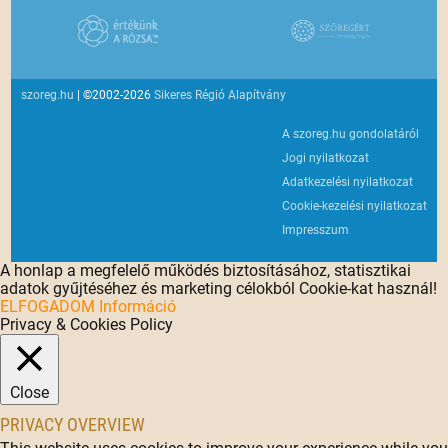
szoreg.hu
| ©2002-2026
Sikeres Régió Alapítvány
A szoreg.hu gondolatáról
Jogi nyilatkozat
Adatkezelési nyilatkozat
Cookie-kezelési nyilatkozat
Impresszum
A honlap a megfelelő működés biztosításához, statisztikai
adatok gyűjtéséhez és marketing célokból Cookie-kat használ!
ELFOGADOM
Információ
Privacy & Cookies Policy
Close
PRIVACY OVERVIEW