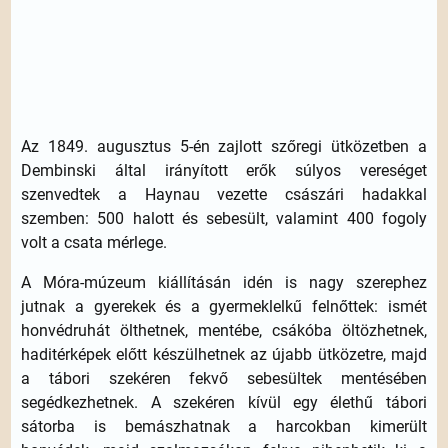
Az 1849. augusztus 5-én zajlott szőregi ütközetben a
Dembinski által irányított erők súlyos vereséget
szenvedtek a Haynau vezette császári hadakkal
szemben: 500 halott és sebesült, valamint 400 fogoly
volt a csata mérlege.
A Móra-múzeum kiállításán idén is nagy szerephez
jutnak a gyerekek és a gyermeklelkű felnőttek: ismét
honvédruhát ölthetnek, mentébe, csákóba öltözhetnek,
haditérképek előtt készülhetnek az újabb ütközetre, majd
a tábori szekéren fekvő sebesültek mentésében
segédkezhetnek. A szekéren kívül egy élethű tábori
sátorba is bemászhatnak a harcokban kimerült