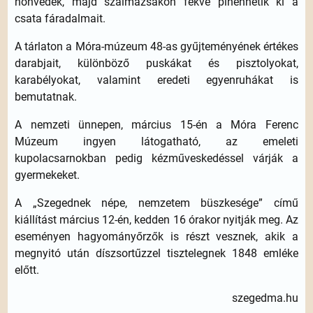
honvédek, majd szalmazsákon fekve pihenhetik ki a
csata fáradalmait.
A tárlaton a Móra-múzeum 48-as gyűjteményének értékes
darabjait, különböző puskákat és pisztolyokat,
karabélyokat, valamint eredeti egyenruhákat is
bemutatnak.
A nemzeti ünnepen, március 15-én a Móra Ferenc
Múzeum ingyen látogatható, az emeleti
kupolacsarnokban pedig kézműveskedéssel várják a
gyermekeket.
A „Szegednek népe, nemzetem büszkesége” című
kiállítást március 12-én, kedden 16 órakor nyitják meg. Az
eseményen hagyományőrzők is részt vesznek, akik a
megnyitó után díszsortűzzel tisztelegnek 1848 emléke
előtt.
szegedma.hu