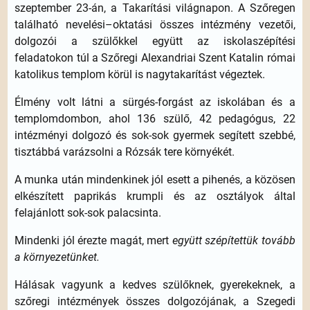
szeptember 23-án, a Takarítási világnapon. A Szőregen
található nevelési–oktatási összes intézmény vezetői,
dolgozói a szülőkkel együtt az iskolaszépítési
feladatokon túl a Szőregi Alexandriai Szent Katalin római
katolikus templom körül is nagytakarítást végeztek.
Élmény volt látni a sürgés-forgást az iskolában és a
templomdombon, ahol 136 szülő, 42 pedagógus, 22
intézményi dolgozó és sok-sok gyermek segített szebbé,
tisztábbá varázsolni a Rózsák tere környékét.
A munka után mindenkinek jól esett a pihenés, a közösen
elkészített paprikás krumpli és az osztályok által
felajánlott sok-sok palacsinta.
Mindenki jól érezte magát, mert
együtt szépítettük tovább
a környezetünket.
Hálásak vagyunk a kedves szülőknek, gyerekeknek, a
szőregi intézmények összes dolgozójának, a Szegedi