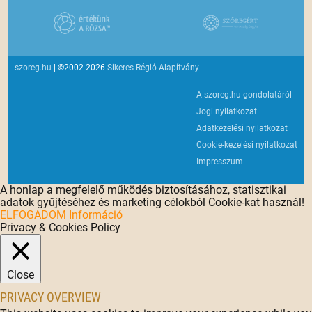
szoreg.hu
| ©2002-2026
Sikeres Régió Alapítvány
A szoreg.hu gondolatáról
Jogi nyilatkozat
Adatkezelési nyilatkozat
Cookie-kezelési nyilatkozat
Impresszum
A honlap a megfelelő működés biztosításához, statisztikai
adatok gyűjtéséhez és marketing célokból Cookie-kat használ!
ELFOGADOM
Információ
Privacy & Cookies Policy
Close
PRIVACY OVERVIEW