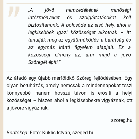
„A jövő nemzedékének minőségi
intézményeket és szolgáltatásokat kell
biztosítanunk. A bölcsőde az első hely, ahol a
legkisebbek igazi közösséget alkotnak – itt
tanulják meg az együttműködés, a barátság és
az egymás iránti figyelem alapjait. Ez a
közösségi élmény az, ami majd a jövő
Szőregét építi.”
Az átadó egy újabb mérföldkő Szőreg fejlődésében. Egy
olyan beruházás, amely nemcsak a mindennapokat teszi
könnyebbé, hanem hosszú távon is erősíti a helyi
közösséget – hiszen ahol a legkisebbekre vigyáznak, ott
a jövőre vigyáznak.
szoreg.hu
Borítókép:
Fotó: Kuklis István, szeged.hu