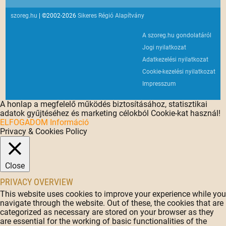
szoreg.hu
| ©2002-2026
Sikeres Régió Alapítvány
A szoreg.hu gondolatáról
Jogi nyilatkozat
Adatkezelési nyilatkozat
Cookie-kezelési nyilatkozat
Impresszum
A honlap a megfelelő működés biztosításához, statisztikai
adatok gyűjtéséhez és marketing célokból Cookie-kat használ!
ELFOGADOM
Információ
Privacy & Cookies Policy
Close
PRIVACY OVERVIEW
This website uses cookies to improve your experience while you
navigate through the website. Out of these, the cookies that are
categorized as necessary are stored on your browser as they
are essential for the working of basic functionalities of the