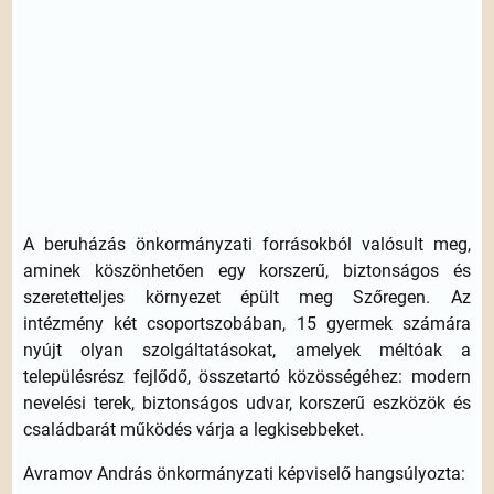
A beruházás önkormányzati forrásokból valósult meg,
aminek köszönhetően egy korszerű, biztonságos és
szeretetteljes környezet épült meg Szőregen. Az
intézmény két csoportszobában, 15 gyermek számára
nyújt olyan szolgáltatásokat, amelyek méltóak a
településrész fejlődő, összetartó közösségéhez: modern
nevelési terek, biztonságos udvar, korszerű eszközök és
családbarát működés várja a legkisebbeket.
Avramov András önkormányzati képviselő hangsúlyozta: