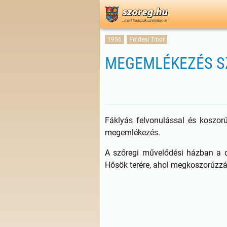
1956
Földesi Tibor
MEGEMLÉKEZÉS S
Fáklyás felvonulással és koszo
megemlékezés.
A szőregi művelődési házban a d
Hősök terére, ahol megkoszorúzzák