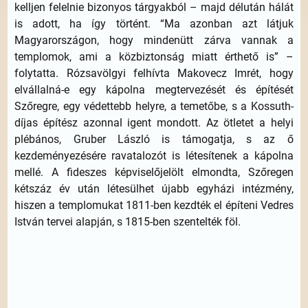
kelljen felelnie bizonyos tárgyakból – majd délután hálát
is adott, ha így történt. “Ma azonban azt látjuk
Magyarországon, hogy mindenütt zárva vannak a
templomok, ami a közbiztonság miatt érthető is” –
folytatta. Rózsavölgyi felhívta Makovecz Imrét, hogy
elvállalná-e egy kápolna megtervezését és építését
Szőregre, egy védettebb helyre, a temetőbe, s a Kossuth-
díjas építész azonnal igent mondott. Az ötletet a helyi
plébános, Gruber László is támogatja, s az ő
kezdeményezésére ravatalozót is létesítenek a kápolna
mellé. A fideszes képviselőjelölt elmondta, Szőregen
kétszáz év után létesülhet újabb egyházi intézmény,
hiszen a templomukat 1811-ben kezdték el építeni Vedres
István tervei alapján, s 1815-ben szentelték föl.