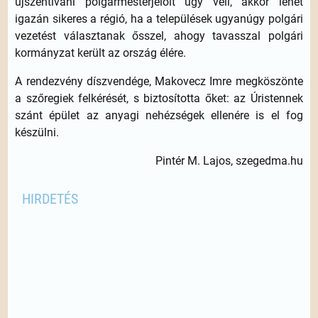
újszentiváni polgármesterjelölt úgy véli, akkor lehet
igazán sikeres a régió, ha a települések ugyanúgy polgári
vezetést választanak ősszel, ahogy tavasszal polgári
kormányzat került az ország élére.
A rendezvény díszvendége, Makovecz Imre megköszönte
a szőregiek felkérését, s biztosította őket: az Úristennek
szánt épület az anyagi nehézségek ellenére is el fog
készülni.
Pintér M. Lajos, szegedma.hu
HIRDETÉS