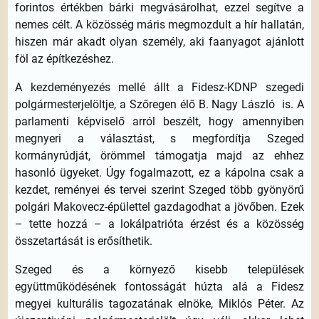
forintos értékben bárki megvásárolhat, ezzel segítve a
nemes célt. A közösség máris megmozdult a hír hallatán,
hiszen már akadt olyan személy, aki faanyagot ajánlott
föl az építkezéshez.
A kezdeményezés mellé állt a Fidesz-KDNP szegedi
polgármesterjelöltje, a Szőregen élő B. Nagy László is. A
parlamenti képviselő arról beszélt, hogy amennyiben
megnyeri a választást, s megfordítja Szeged
kormányrúdját, örömmel támogatja majd az ehhez
hasonló ügyeket. Úgy fogalmazott, ez a kápolna csak a
kezdet, reményei és tervei szerint Szeged több gyönyörű
polgári Makovecz-épülettel gazdagodhat a jövőben. Ezek
– tette hozzá – a lokálpatrióta érzést és a közösség
összetartását is erősíthetik.
Szeged és a környező kisebb települések
együttműködésének fontosságát húzta alá a Fidesz
megyei kulturális tagozatának elnöke, Miklós Péter. Az