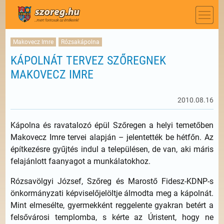
Makovecz Imre
Rózsakápolna
KÁPOLNÁT TERVEZ SZŐREGNEK
MAKOVECZ IMRE
2010.08.16
Kápolna és ravatalozó épül Szőregen a helyi temetőben
Makovecz Imre tervei alapján – jelentették be hétfőn. Az
építkezésre gyűjtés indul a településen, de van, aki máris
felajánlott faanyagot a munkálatokhoz.
Rózsavölgyi József, Szőreg és Marostő Fidesz-KDNP-s
önkormányzati képviselőjelöltje álmodta meg a kápolnát.
Mint elmesélte, gyermekként reggelente gyakran betért a
felsővárosi templomba, s kérte az Úristent, hogy ne