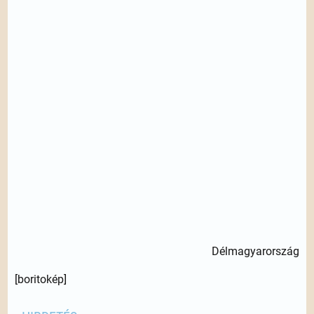
Délmagyarország
[boritokép]