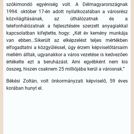
szókimondó egyéniség volt. A Délmagyarországnak
1994. október 17-én adott nyilatkozatában a városrész
közvilágításának, az úthálózatnak és a
telefonhálózatnak a fejlesztésére szerzett anyagiakkal
kapcsolatban kifejtette, hogy: „Két év kemény munkája
van ebben…Sikerült az elképzelést teljes mértékben
elfogadtatni a közgyűléssel, úgy érzem képviselőtársaim
mellém álltak, ugyanakkor a város vezetése is kedvezően
értékelte ezt a beruházást. Ami egyébként nem kis
összeg, hiszen csaknem 25 milliójába kerül a városnak.”
Békési Zoltán, volt önkormányzati képviselő, 59 éves
korában hunyt el.