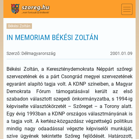
Békési Zoltán
IN MEMORIAM BÉKÉSI ZOLTÁN
Szerző: Délmagyarország
2001.01.09
Békési Zoltán, a Kereszténydemokrata Néppárt szőregi
szervezetének és a párt Csongrád megyei szervezetének
egyaránt alapító tagja volt. A KDNP színeiben, a Magyar
Demokrata Fórum támogatásával került az első
szabadon választott szegedi önkormányzatba, s 1994-ig
képviselte választókörzetét – Szőreget – a Torony alatt.
Egy évig 1993ban a KDNP országos választmányának is
a tagja volt. A kertész-közgazdász végzettségű politikus
mindig nagy odaadással végezte képviselői munkáját,
szíve ügyének tekintette Szőreg fejlődését. Határozott,