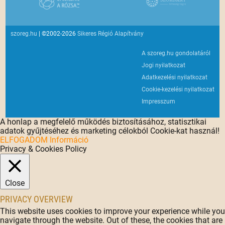
szoreg.hu
| ©2002-2026
Sikeres Régió Alapítvány
A szoreg.hu gondolatáról
Jogi nyilatkozat
Adatkezelési nyilatkozat
Cookie-kezelési nyilatkozat
Impresszum
A honlap a megfelelő működés biztosításához, statisztikai
adatok gyűjtéséhez és marketing célokból Cookie-kat használ!
ELFOGADOM
Információ
Privacy & Cookies Policy
Close
PRIVACY OVERVIEW
This website uses cookies to improve your experience while you
navigate through the website. Out of these, the cookies that are