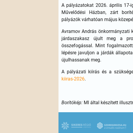
A pályázatokat 2026. április 17-
Művelődési Házban, zárt borít
pályázók várhatóan május közepéi
Avramov András önkormányzati k
járdaszakasz újult meg a pro
összefogással. Mint fogalmazott
lépésre javuljon a járdák állapo
újulhassanak meg.
A pályázati kiírás és a szüksége
kiiras-2026
.
Borítókép:
MI által készített illus