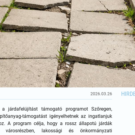
HIRD
2026.03.26
 a járdafelújítást támogató programot Szőregen,
ítőanyag-támogatást igényelhetnek az ingatlanjuk
hoz. A program célja, hogy a rossz állapotú járdák
 városrészben, lakossági és önkormányzati