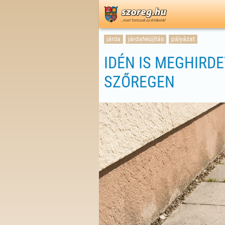
járda
járdafelújítás
pályázat
IDÉN IS MEGHIRD
SZŐREGEN