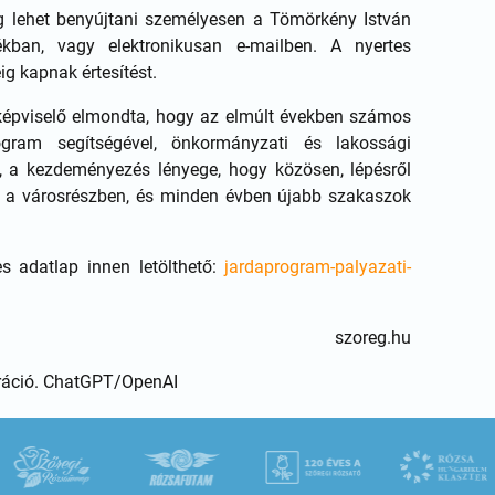
ig lehet benyújtani személyesen a Tömörkény István
ékban, vagy elektronikusan e-mailben. A nyertes
g kapnak értesítést.
épviselő elmondta, hogy az elmúlt években számos
gram segítségével, önkormányzati és lakossági
, a kezdeményezés lényege, hogy közösen, lépésről
ta a városrészben, és minden évben újabb szakaszok
s adatlap innen letölthető:
jardaprogram-palyazati-
szoreg.hu
ztráció. ChatGPT/OpenAI