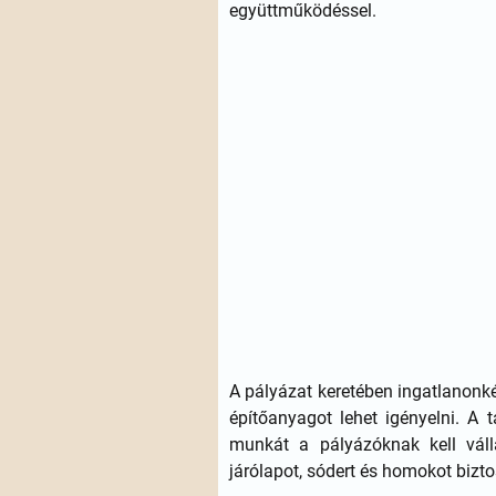
együttműködéssel.
A pályázat keretében ingatlanonké
építőanyagot lehet igényelni. A 
munkát a pályázóknak kell váll
járólapot, sódert és homokot biztos