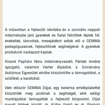
A műsorban a fejlesztő iskolába és a szociális nappali
intézménybe járó gyerekek és fiatal felnőttek léptek fel:
énekeltek, táncoltak, mesejátékot adtak elő a GEMMA
pedagógusainak, fejlesztőinek segítségével. A gyerekek
produkciói vastapsot kaptak.
Kissné Papfalvi Nóra intézményvezető, Péntek Imréné
igazgató, valamint Harter Árpádné, a Szivárvány
Autizmus Egyesület elnöke köszöntötte a támogatókat, a
szülőket, a barátokat.
Idén először GEMMA Díjjal, egy kerámia emlékplakettel
köszönték meg azoknak a segítségét, akik eddigi
munkájukkal támogatták a fejlesztő központot. Díjat
kapott többek között, dr. Kúthy Enikő és dr. Párdutz