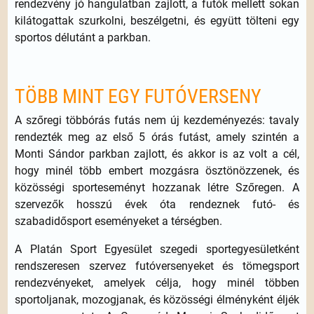
rendezvény jó hangulatban zajlott, a futók mellett sokan
kilátogattak szurkolni, beszélgetni, és együtt tölteni egy
sportos délutánt a parkban.
TÖBB MINT EGY FUTÓVERSENY
A szőregi többórás futás nem új kezdeményezés: tavaly
rendezték meg az első 5 órás futást, amely szintén a
Monti Sándor parkban zajlott, és akkor is az volt a cél,
hogy minél több embert mozgásra ösztönözzenek, és
közösségi sporteseményt hozzanak létre Szőregen. A
szervezők hosszú évek óta rendeznek futó- és
szabadidősport eseményeket a térségben.
A Platán Sport Egyesület szegedi sportegyesületként
rendszeresen szervez futóversenyeket és tömegsport
rendezvényeket, amelyek célja, hogy minél többen
sportoljanak, mozogjanak, és közösségi élményként éljék