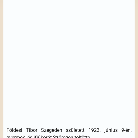
Földesi Tibor Szegeden született 1923. június 9-én,
gyermek- és ifjúkorát Szőregen töltötte.