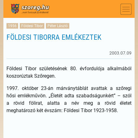
1956
Földesi Tibor
Péter László
FÖLDESI TIBORRA EMLÉKEZTEK
2003.07.09
Földesi Tibor születésének 80. évfordulója alkalmából
koszorúztak Szőregen.
1997. október 23-án márványtáblát avattak a szőregi
hősi emlékművön. „Életét adta szabadságunkért” – szól
a rövid fölirat, alatta a név meg a rövid életet
meghatározó két évszám: Földesi Tibor 1923-1958.